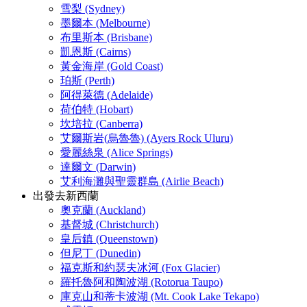
雪梨 (Sydney)
墨爾本 (Melbourne)
布里斯本 (Brisbane)
凱恩斯 (Cairns)
黃金海岸 (Gold Coast)
珀斯 (Perth)
阿得萊德 (Adelaide)
荷伯特 (Hobart)
坎培拉 (Canberra)
艾爾斯岩(烏魯魯) (Ayers Rock Uluru)
愛麗絲泉 (Alice Springs)
達爾文 (Darwin)
艾利海灘與聖靈群島 (Airlie Beach)
出發去新西蘭
奧克蘭 (Auckland)
基督城 (Christchurch)
皇后鎮 (Queenstown)
但尼丁 (Dunedin)
福克斯和約瑟夫冰河 (Fox Glacier)
羅托魯阿和陶波湖 (Rotorua Taupo)
庫克山和蒂卡波湖 (Mt. Cook Lake Tekapo)