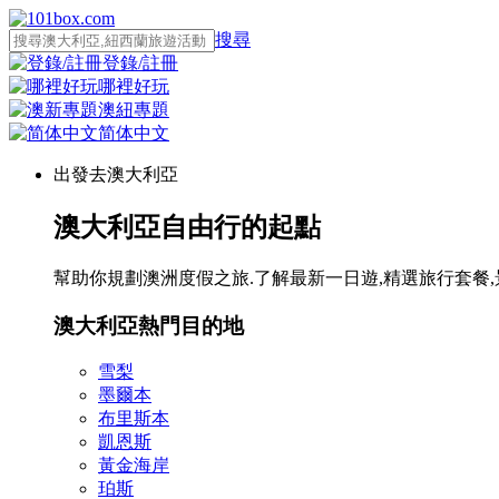
搜尋
登錄/註冊
哪裡好玩
澳紐專題
简体中文
出發去澳大利亞
澳大利亞自由行的起點
幫助你規劃澳洲度假之旅.了解最新一日遊,精選旅行套餐,
澳大利亞熱門目的地
雪梨
墨爾本
布里斯本
凱恩斯
黃金海岸
珀斯