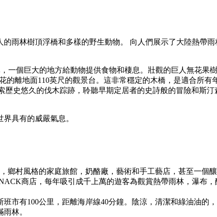
人的雨林樹頂浮橋和多樣的野生動物。 向人們展示了大陸熱帶雨
的熱帶雨林，一個巨大的地方給動物提供食物和棲息。壯觀的巨人無
開花的離地面110英尺的觀景台。這非常穩定的木橋，是適合所有
冠步道，探索歷史悠久的伐木踪跡，聆聽早期定居者的史詩般的冒險和
世界具有的威嚴氣息。
購物店，鄉村風格的家庭旅館，奶酪廠，藝術和手工藝店，甚至一個
 - NACK商店，每年吸引成千上萬的遊客為觀賞熱帶雨林，瀑布
布里斯班市有100公里，距離海岸線40分鐘。陰涼，清潔和綠油
滿雨林。