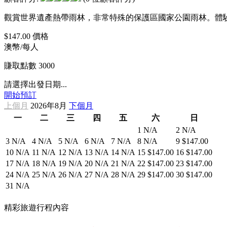
觀賞世界遺產熱帶雨林，非常特殊的保護區國家公園雨林。體
$147.00
價格
澳幣/每人
賺取點數
3000
請選擇出發日期...
開始預訂
上個月
2026年8月
下個月
一
二
三
四
五
六
日
1
N/A
2
N/A
3
N/A
4
N/A
5
N/A
6
N/A
7
N/A
8
N/A
9
$147.00
10
N/A
11
N/A
12
N/A
13
N/A
14
N/A
15
$147.00
16
$147.00
17
N/A
18
N/A
19
N/A
20
N/A
21
N/A
22
$147.00
23
$147.00
24
N/A
25
N/A
26
N/A
27
N/A
28
N/A
29
$147.00
30
$147.00
31
N/A
精彩旅遊行程內容