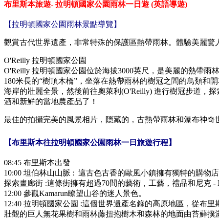
布里斯本旅遊- 拉明頓國家公園雨林一日遊 (英語導遊)
【
拉明頓國家公園雨林
景點導覽】
觀賞古代世界遺產，非常特殊的保護區熱帶雨林。體驗美麗驚
O'Reilly 拉明頓國家公園
O'Reilly 拉明頓國家公園位於海拔3000英尺，是美麗
180米長的“樹頂木橋”，坐落在熱帶雨林的樹冠之間的鳥類和
海岸的壯麗全景，然後前往奧萊利(O'Reilly) 進行樹
酒和新鮮的當地農產品了！
最佳的拍攝完美的風景相片，隱藏的，古熱帶雨林和瀑布神奇
【
布里斯本往拉明頓國家公園雨林一日
旅遊行程】
08:45 布里斯本出發
10:00 坦伯林山山脈 : 這古色古香的歐風小鎮擁有獨特的
探索畫廊街 :這條街擁有超過70間的藝術，工藝，禮品和尼克
12:00 參觀Kamarun瞭望山谷的迷人景色。
12:40 拉明頓國家公園 :這個世界遺產名錄的高原地區，從
壯觀的巨人無花果樹和雨林藤扭抱樹木和森林的地面由苔蘚撲