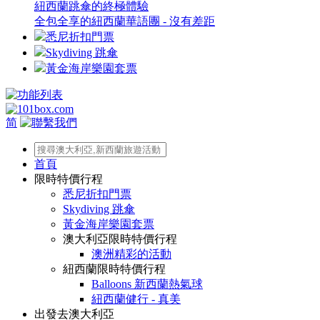
紐西蘭跳傘的終極體驗
全包全享的紐西蘭華語團 - 沒有差距
悉尼折扣門票
Skydiving 跳傘
黃金海岸樂園套票
简
首頁
限時特價行程
悉尼折扣門票
Skydiving 跳傘
黃金海岸樂園套票
澳大利亞限時特價行程
澳洲精彩的活動
紐西蘭限時特價行程
Balloons 新西蘭熱氣球
紐西蘭健行 - 真美
出發去澳大利亞