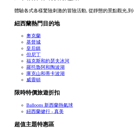
體驗各式各樣驚險刺激的冒險活動, 從靜態的景點觀光,
紐西蘭熱門目的地
奧克蘭
基督城
皇后鎮
但尼丁
福克斯和約瑟夫冰河
羅托魯阿和陶波湖
庫克山和蒂卡波湖
威靈頓
限時特價旅遊折扣
Balloons 新西蘭熱氣球
紐西蘭健行 - 真美
超值主題特惠區