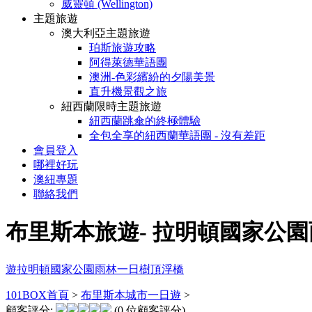
威靈頓 (Wellington)
主題旅遊
澳大利亞主題旅遊
珀斯旅遊攻略
阿得萊德華語團
澳洲-色彩繽紛的夕陽美景
直升機景觀之旅
紐西蘭限時主題旅遊
紐西蘭跳傘的終極體驗
全包全享的紐西蘭華語團 - 沒有差距
會員登入
哪裡好玩
澳紐專題
聯絡我們
布里斯本旅遊- 拉明頓國家公園雨林
遊拉明頓
國家公園
雨林一日
樹頂浮橋
101BOX首頁
>
布里斯本城市一日遊
>
顧客評分:
(0 位顧客評分)