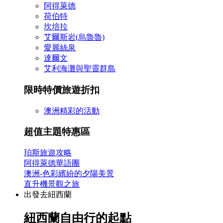
阿得萊德
荷伯特
坎培拉
艾爾斯岩(烏魯魯)
愛麗絲泉
達爾文
艾利海灘與聖靈群島
限時特價旅遊折扣
澳洲精彩的活動
超值主題特惠區
珀斯旅遊攻略
阿得萊德華語團
澳洲-色彩繽紛的夕陽美景
直升機景觀之旅
出發去紐西蘭
紐西蘭自由行的起點