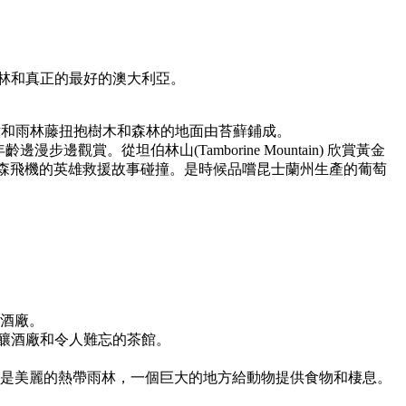
林和真正的最好的澳大利亞。
花果樹和雨林藤扭抱樹木和森林的地面由苔蘚鋪成。
年齡邊漫步邊觀賞。
從坦伯林山(Tamborine Mountain) 欣賞黃金
斯汀森飛機的英雄救援故事碰撞。是時候品嚐昆士蘭州生產的葡萄
釀酒廠。
，釀酒廠和令人難忘的茶館。
油的，是美麗的熱帶雨林，一個巨大的地方給動物提供食物和棲息。