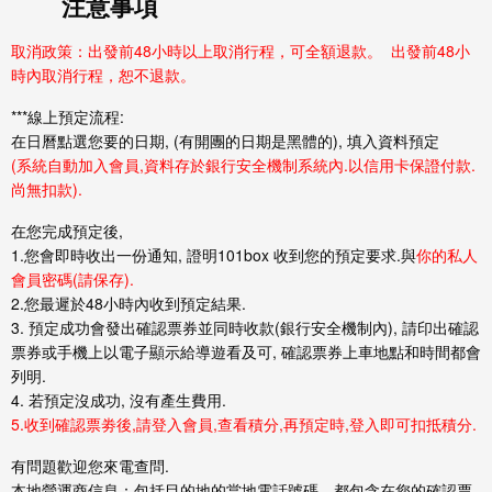
注意事項
取消政策：出發前48小時以上取消行程，可全額退款。 出發前48小
時內取消行程，恕不退款。
***線上預定流程:
在日曆點選您要的日期, (有開團的日期是
黑體
的), 填入資料預定
(系統自動加入會員,資料存於銀行安全機制系統內.以信用卡保證付款.
尚無扣款).
在您完成預定後,
1.您會即時收出一份通知, 證明101box 收到您的預定要求.與
你的私人
會員密碼(請保存).
2.您最遲於48小時內收到預定結果.
3. 預定成功會發出確認票券並同時收款(銀行安全機制內), 請印出確認
票券或手機上以電子顯示給導遊看及可, 確認票券上車地點和時間都會
列明.
4. 若預定沒成功, 沒有產生費用.
5.收到確認票劵後,請登入會員,
查看積分,再預定時,登入即可扣抵積分.
有問題歡迎您來電查問.
本地營運商信息：包括目的地的當地電話號碼，都包含在您的確認票