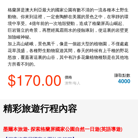
格蘭屏是澳大利亞最大的國家公園有數不清的一流各種本土野生
動物。你來到這裡，一定會陶醉在美麗的景色之中，在寧靜的環
境中享受。4億年前的一次地殼變動，造成了格蘭屏高山崛起、
巨岩聳立的奇景，再歷經風霜雨水的侵蝕琢刻，使這裏的岩壁更
加險峻神秘。
加上高山嵯峨，景色萬千，像是一個超大型的植物園，不僅處處
花草茂盛，各種野生動物竄遊其間，春天的時候有上千種的野花
怒放，覆蓋著這裏的山谷，其中有許多花彙植物種類是在其他地
方所看不到的。
$170.00
賺取點數
價格
4000
澳幣/每人
精彩旅遊行程內容
墨爾本旅遊- 探索格蘭屏國家公園自然一日遊(英語導遊)