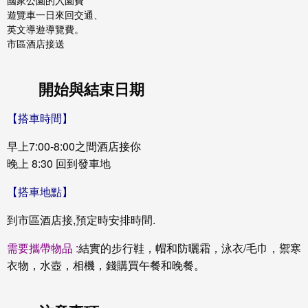
​遊覽車一日來回交通、
英文導遊導覽費。
市區酒店接送
開始與結束日期
【搭車時間】
早上7:00-8:00之間酒店接你
晚上 8:30 回到發車地
【搭車地點】
到市區酒店接,預定時安排時間.
需要攜帶物品 :
結實的步行鞋，帽和防曬霜，泳衣/毛巾，禦寒
衣物，水壺，相機，錢購買午餐和晚餐。