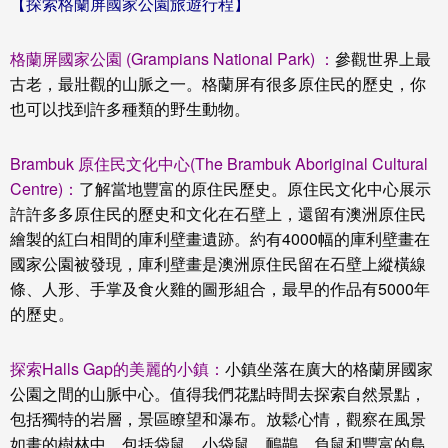
【
探索格蘭屏國家公園
旅遊行程】
格蘭屏國家公園 (Grampians National Park) ：
參觀世界上最
古老，最壯觀的山脈之一。格蘭屏有很多原住民的歷史，你
也可以找到許多種類的野生動物。
Brambuk 原住民文化中心(The Brambuk Aboriginal Cultural
Centre)：
了解當地豐富的原住民歷史。原住民文化中心展示
許許多多原住民的歷史和文化在石壁上，還留有澳洲原住民
繪製的紅白相間的庫利壁畫遺跡。約有4000幅的庫利壁畫在
國家公園被發現，庫利壁畫是澳洲原住民留在石壁上縱橫線
條、人形、手掌及食火雞的圖形組合，最早的作品有5000年
的歷史。
探索Halls Gap的美麗的小鎮：
小鎮坐落在廣大的格蘭屏國家
公園之間的山脈中心。值得我們花點時間去探索自然景點，
包括獨特的岩層，景區瞭望和瀑布。放鬆心情，觀察在風景
如畫的樹林中，包括袋鼠，小袋鼠，鴯鶓，負鼠和豐富的鳥