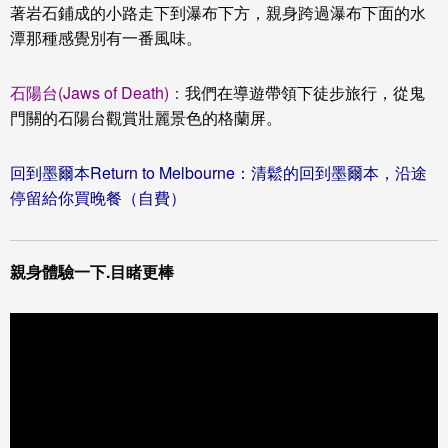
著岩石鋪成的小路走下到瀑布下方，親身跨過瀑布下面的水
潭那種感覺別有一番風味。
石陽台(Jaws of Death)：
我們在導遊帶領下徒步旅行，從鬼
門關的石陽台觀賞壯麗景色的格蘭屏。
回到墨爾本Return to Melbourne：清鬆的回到墨爾本，沿途
停留給你買晚餐（自費）
親身體驗一下.目睹更棒