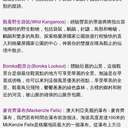
類的蹤跡。
觀看野生袋鼠(Wild Kangaroos)：
經驗豐富的導遊將將指出當
地獨特的野生動物，包括袋鼠，鴯鶓，針鼴，鳥類和蜥蜴，
鴯鶓和繁多的鳥類。探索格蘭屏國家公園旅遊行程愉快的直
入到格蘭屏國家公園的中心，伸展你的雙腿在嘆為觀止的仙
境中散步。
Boroka觀景台(Boroka Lookout)：
體驗壯麗的山景，這個觀
景台是個最佳觀賞點的地方可享受華麗的全景。無論是在早
晨或傍晚，你可以來到這個風景優美的視點，享受華美的全
景。觀看鳥兒飛翔，鬱鬱蔥蔥的綠色森林，古樸的鄉村和附
近的河流，被山脈的雄偉的山脈所包圍。
麥肯齊瀑布(Mackenzie Falls)：
澳大利亞美麗的瀑布 - 麥肯齊
瀑布，我們若有時間在瀑布前游個泳。海拔高度差達100米的
McKenzie Falls是格蘭地區最大的一個瀑布。從瀑布上方沿