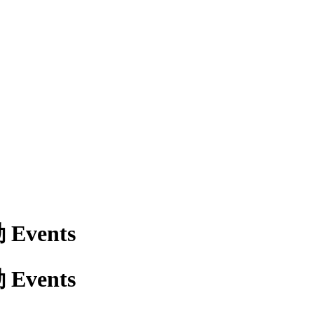
vents
vents