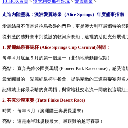
101BOX首頁
>
澳大利亞那裡好玩
>
愛麗絲泉
>
走進內陸靈魂：澳洲愛麗絲泉（Alice Springs）
年度盛事指南
愛麗絲泉不僅是通往烏魯魯的門戶，更是澳大利亞最獨特的節
從刺激的越野賽車到荒誕的乾河床賽船，這裡的活動充分展現
1. 愛麗絲泉賽馬杯 (Alice Springs Cup Carnival)時間：
每年 4 月底至 5 月的第一個週一（北領地勞動節假期）
亮點： 直奔先鋒公園賽馬場 (Pioneer Park Racecourse)
最受矚目的「愛麗絲泉杯午餐會」提供精緻的三道菜饗宴與名
記得戴上你最吸睛的賽馬帽，與當地社交名流一同慶祝這場紅
2. 芬克沙漠車賽 (Tatts Finke Desert Race)
時間： 每年 6 月（澳洲國王壽辰長週末）
亮點： 這是南半球規模最大、最艱難的越野賽事！