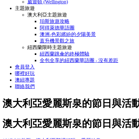
威靈頓 (Wellington)
主題旅遊
澳大利亞主題旅遊
珀斯旅遊攻略
阿得萊德華語團
澳洲-色彩繽紛的夕陽美景
直升機景觀之旅
紐西蘭限時主題旅遊
紐西蘭跳傘的終極體驗
全包全享的紐西蘭華語團 - 沒有差距
會員登入
哪裡好玩
澳紐專題
聯絡我們
澳大利亞愛麗斯泉的節日與活動 E
澳大利亞愛麗斯泉的節日與活動 E