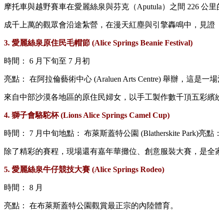
摩托車與越野賽車在愛麗絲泉與芬克（Aputula）之間 226 
成千上萬的觀眾會沿途紮營，在漫天紅塵與引擎轟鳴中，見證
3. 愛麗絲泉原住民毛帽節 (Alice Springs Beanie Festival)
時間： 6 月下旬至 7 月初
亮點： 在阿拉倫藝術中心 (Araluen Arts Centre) 舉辦
來自中部沙漠各地區的原住民婦女，以手工製作數千頂五彩繽紛、
4. 獅子會駱駝杯 (Lions Alice Springs Camel Cup)
時間： 7 月中旬地點： 布萊斯蓋特公園 (Blatherskite 
除了精彩的賽程，現場還有嘉年華攤位、創意服裝大賽，是全
5. 愛麗絲泉牛仔競技大賽 (Alice Springs Rodeo)
時間： 8 月
亮點： 在布萊斯蓋特公園觀賞最正宗的內陸體育。