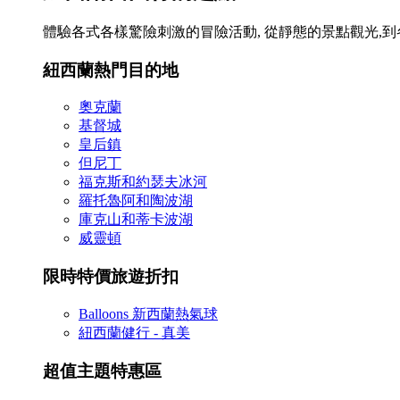
體驗各式各樣驚險刺激的冒險活動, 從靜態的景點觀光,
紐西蘭熱門目的地
奧克蘭
基督城
皇后鎮
但尼丁
福克斯和約瑟夫冰河
羅托魯阿和陶波湖
庫克山和蒂卡波湖
威靈頓
限時特價旅遊折扣
Balloons 新西蘭熱氣球
紐西蘭健行 - 真美
超值主題特惠區