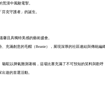
公里的荒漠中風馳電掣。
「芬克守護者」的誕生。
，這是一場溫馨且具獨特美感的藝術盛會。
充滿創意的毛帽（Beanie），展現深厚的社區連結與傳統編
Park)亮點： 駱駝以脾氣難測著稱，這場比賽充滿了不可預知的笑料與歡呼
家出遊的首選活動。