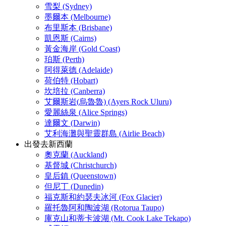
雪梨 (Sydney)
墨爾本 (Melbourne)
布里斯本 (Brisbane)
凱恩斯 (Cairns)
黃金海岸 (Gold Coast)
珀斯 (Perth)
阿得萊德 (Adelaide)
荷伯特 (Hobart)
坎培拉 (Canberra)
艾爾斯岩(烏魯魯) (Ayers Rock Uluru)
愛麗絲泉 (Alice Springs)
達爾文 (Darwin)
艾利海灘與聖靈群島 (Airlie Beach)
出發去新西蘭
奧克蘭 (Auckland)
基督城 (Christchurch)
皇后鎮 (Queenstown)
但尼丁 (Dunedin)
福克斯和約瑟夫冰河 (Fox Glacier)
羅托魯阿和陶波湖 (Rotorua Taupo)
庫克山和蒂卡波湖 (Mt. Cook Lake Tekapo)