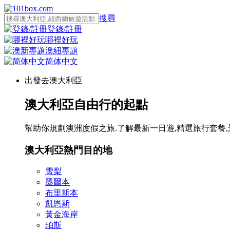
搜尋
登錄/註冊
哪裡好玩
澳紐專題
简体中文
出發去澳大利亞
澳大利亞自由行的起點
幫助你規劃澳洲度假之旅.了解最新一日遊,精選旅行套餐,
澳大利亞熱門目的地
雪梨
墨爾本
布里斯本
凱恩斯
黃金海岸
珀斯