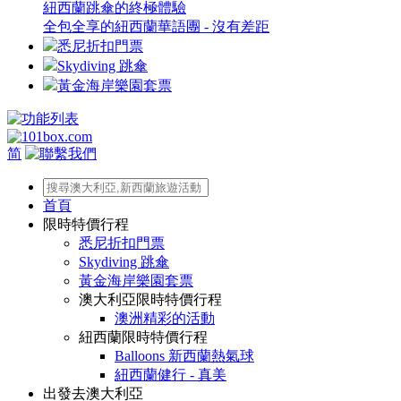
紐西蘭跳傘的終極體驗
全包全享的紐西蘭華語團 - 沒有差距
悉尼折扣門票
Skydiving 跳傘
黃金海岸樂園套票
简
首頁
限時特價行程
悉尼折扣門票
Skydiving 跳傘
黃金海岸樂園套票
澳大利亞限時特價行程
澳洲精彩的活動
紐西蘭限時特價行程
Balloons 新西蘭熱氣球
紐西蘭健行 - 真美
出發去澳大利亞