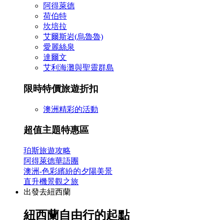
阿得萊德
荷伯特
坎培拉
艾爾斯岩(烏魯魯)
愛麗絲泉
達爾文
艾利海灘與聖靈群島
限時特價旅遊折扣
澳洲精彩的活動
超值主題特惠區
珀斯旅遊攻略
阿得萊德華語團
澳洲-色彩繽紛的夕陽美景
直升機景觀之旅
出發去紐西蘭
紐西蘭自由行的起點