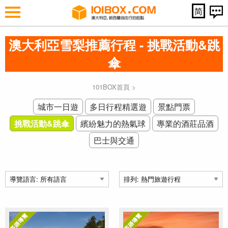
简
澳大利亞雪梨推薦行程 - 挑戰活動&跳
傘
101BOX首頁
>
城市一日遊
多日行程精選遊
景點門票
挑戰活動&跳傘
繽紛魅力的熱氣球
專業的酒莊品酒
巴士與交通