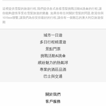
這裡提供雪梨的旅遊行程,我們提供各式各樣雪梨挑戰活動&跳傘的行程,讓
你能夠盡情享受在雪梨旅遊的樂趣. 如果你有任何關於雪梨的問題,歡迎你與
101box聯繫,讓我們為你安排最好的行程,讓你有一個難忘的澳大利亞旅遊假
期
城市一日遊
多日行程精選遊
景點門票
挑戰活動&跳傘
繽紛魅力的熱氣球
專業的酒莊品酒
巴士與交通
關於我們
客戶服務