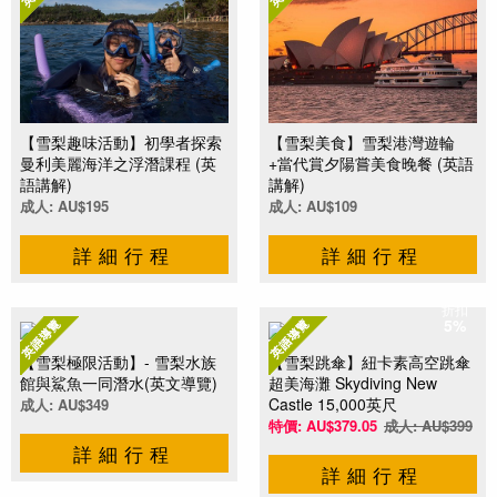
【雪梨趣味活動】初學者探索
【雪梨美食】雪梨港灣遊輪
曼利美麗海洋之浮潛課程 (英
+當代賞夕陽嘗美食晚餐 (英語
語講解)
講解)
成人: AU$195
成人: AU$109
詳細行程
詳細行程
折扣
5%
【雪梨極限活動】- 雪梨水族
【雪梨跳傘】紐卡素高空跳傘
館與鯊魚一同潛水(英文導覽)
超美海灘 Skydiving New
Castle 15,000英尺
成人: AU$349
特價: AU$379.05
成人: AU$399
詳細行程
詳細行程