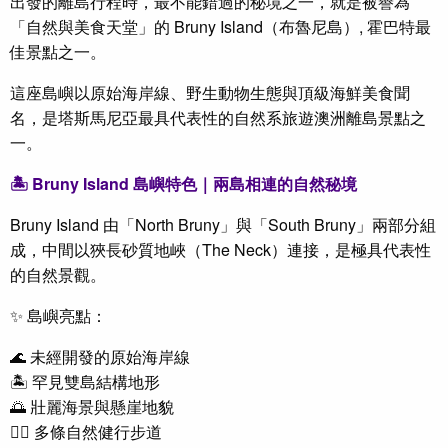
出發的離島行程時，最不能錯過的秘境之一，就是被譽為
「自然與美食天堂」的 Bruny Island（布魯尼島）
, 霍巴特最
佳景點之一
。
這座島嶼以原始海岸線、野生動物生態與頂級海鮮美食聞
名，是塔斯馬尼亞最具代表性的自然系旅遊
澳洲離島
景點之
一。
🏝 Bruny Island 島嶼特色｜兩島相連的自然秘境
Bruny Island 由「North Bruny」與「South Bruny」兩部分組
成，中間以狹長砂質地峽（The Neck）連接，是極具代表性
的自然景觀。
✨ 島嶼亮點：
🌊 未經開發的原始海岸線
🏝 罕見雙島結構地形
🌅 壯麗海景與懸崖地貌
🚶‍♂️ 多條自然健行步道