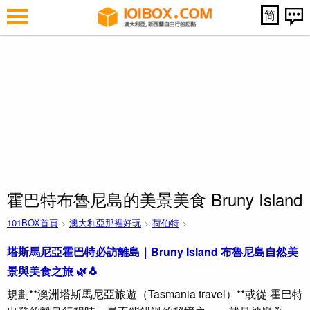
简
霍巴特布魯尼島的美景美食 Bruny Island
101BOX首頁
>
澳大利亞那裡好玩
>
荷伯特
>
塔斯馬尼亞霍巴特必訪離島｜Bruny Island 布魯尼島自然美
景與美食之旅 🌿🐧
規劃**澳洲塔斯馬尼亞旅遊（Tasmania travel）**或從 霍巴特