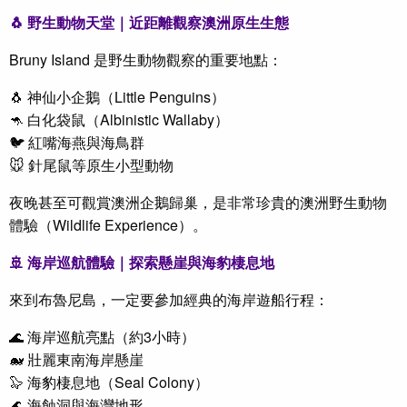
🐧 野生動物天堂｜近距離觀察澳洲原生生態
Bruny Island 是野生動物觀察的重要地點：
🐧 神仙小企鵝（Little Penguins）
🦘 白化袋鼠（Albinistic Wallaby）
🐦 紅嘴海燕與海鳥群
🐭 針尾鼠等原生小型動物
夜晚甚至可觀賞
澳洲企鵝
歸巢，是非常珍貴的澳洲野生動物
體驗（Wildlife Experience）。
🚢 海岸巡航體驗｜探索懸崖與海豹棲息地
來到布魯尼島，一定要參加經典的海岸遊船行程：
🌊 海岸巡航亮點（約3小時）
🐋 壯麗東南海岸懸崖
🦭 海豹棲息地（Seal Colony）
🌊 海蝕洞與海灣地形