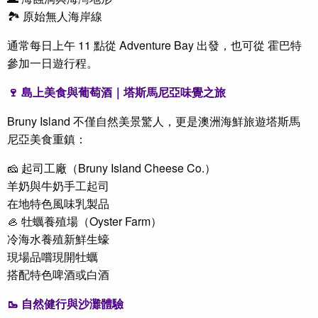
🏞 原始無人海岸線
通常每日上午 11 點從 Adventure Bay 出發，也可從 霍巴特
參加一日遊行程。
🍷 島上美食與葡萄酒｜塔斯馬尼亞味覺之旅
Bruny Island 不僅自然美景驚人，更是
澳洲海鮮旅遊
塔斯馬
尼亞美食重鎮：
🧀 起司工廠（Bruny Island Cheese Co.）
羊奶與牛奶手工起司
在地特色風味乳製品
🦪 牡蠣養殖場（Oyster Farm）
冷海水養殖新鮮生蠔
現場品嚐現開牡蠣
搭配特色啤酒或白酒
🥾 自然健行與沙灘體驗