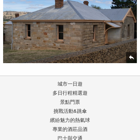
城市一日遊
多日行程精選遊
景點門票
挑戰活動&跳傘
繽紛魅力的熱氣球
專業的酒莊品酒
巴士與交通