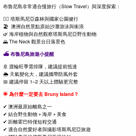
布魯尼島非常適合慢旅行（Slow Travel）與深度探索：
🚶‍♀️
塔斯馬尼亞
森林與國家公園健行
🏖
澳洲自然景點
原始沙灘游泳與衝浪
🌿 海岸植物與自然觀察
塔斯馬尼亞野生動物
🌄 The Neck 觀景台日落景色
⛴
布魯尼島
旅遊小提醒
🚢 渡輪旺季需排隊，建議提前抵達
🌦 天氣變化大，建議攜帶防風外套
📅 建議停留 1–2 天以上體驗更完整
🌟 為什麼一定要去 Bruny Island？
✔ 澳洲最原始離島之一
✔ 結合野生動物＋海岸＋美食
✔ 距離霍巴特僅短程交通
✔ 適合自然愛好者與攝影
塔斯馬尼亞旅遊