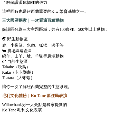
了解保護瀕危物種的努力
這裡同時也是紐西蘭重要的Kiwi繁育基地之一。
三大園區探索｜一次看遍百種動物
保護區分為三大主題區域，共有100多種、500隻以上動物：
🌏 野生動物區
鹿、小袋鼠、水獺、狐猴、猴子等
🐄 農場與遺產區
綿羊、山羊、驢、羊駝等農場動物
🌿 自然生態區
Takahē（秧鳥）
Kākā（卡卡鸚鵡）
Tuatara（大蜥蜴）
讓你一次了解紐西蘭完整的生態系統。
毛利文化體驗｜Ko Tane 原住民表演
Willowbank另一大亮點是獨家提供的
Ko Tane 毛利文化表演：