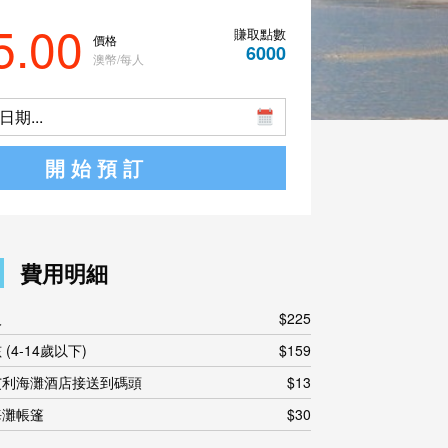
5.00
賺取點數
價格
6000
澳幣/每人
期...
開始預訂
費用明細
人
$225
 (4-14歲以下)
$159
艾利海灘酒店接送到碼頭
$13
海灘帳篷
$30