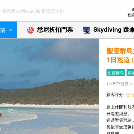
登
悉尼折扣門票
Skydiving 跳
西蘭
聖靈群島
1日巡遊 (
聖靈群島
國
101BOX首頁
>
顧客評分:
島上休閒和航
日巡​​遊經歷。
巡遊聖靈群島
餐後享受漢彌
覽島嶼。