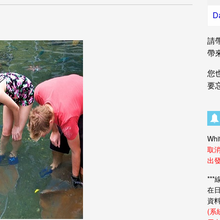
D
請
帶
您
要
Whi
取
出發
**
在日
資
(