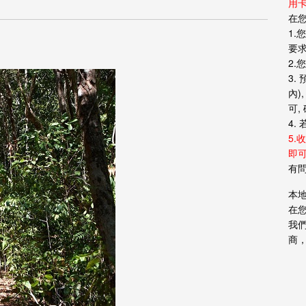
用卡
在您
1.
要求
2.
3.
內
可,
4.
5.
即可
有
本
在
我
商，