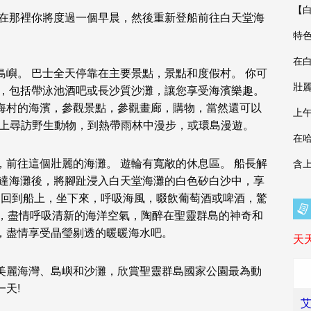
【
 在那裡你將度過一個早晨，然後重新登船前往
白天堂海
特
在白
島嶼。
巴士
全天停靠在主要景點，景點和度假村。 你可
壯
池，包括帶泳池酒吧或長沙質沙灘，讓您享受海濱樂趣。
海村的海濱，參觀景點，參觀畫廊，購物，當然還可以
上
上尋訪野生動物，到熱帶雨林中漫步，或環島漫遊。
在
，前往這個壯麗的海灘。 遊輪有寬敞的休息區。 船長解
含上
到達海灘後，將腳趾浸入
白天堂海灘
的白色矽白沙中，享
 回到船上，坐下來，呼吸海風，啜飲葡萄酒或啤酒，驚
，盡情呼吸清新的海洋空氣，陶醉在聖靈群島的神奇和
，盡情享受晶瑩剔透的暖暖海水吧。
天
美麗海灣、島嶼和沙灘，欣賞聖靈群島國家公園最為動
天!