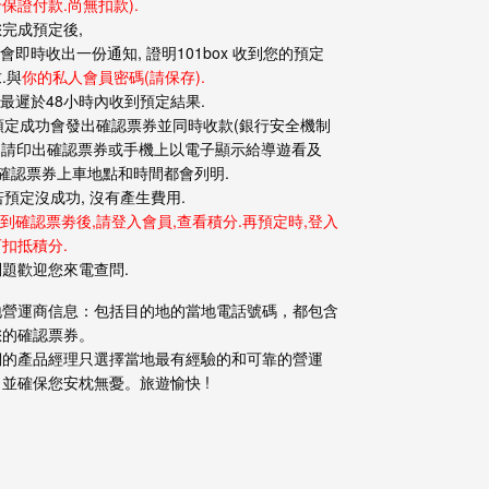
保證付款.尚無扣款).
完成預定後,
您會即時收出一份通知, 證明101box 收到您的預定
.與
你的私人會員密碼(請保存).
您最遲於48小時內收到預定結果.
 預定成功會發出確認票券並同時收款(銀行安全機制
), 請印出確認票券或手機上以電子顯示給導遊看及
 確認票券上車地點和時間都會列明.
 若預定沒成功, 沒有產生費用.
收到確認票劵後,請登入會員
,查看積分.再預定時,登入
扣抵積分.
問題歡迎您來電查問.
地營運商信息：包括目的地的當地電話號碼，都包含
您的確認票券。
們的產品經理只選擇當地最有經驗的和可靠的營運
並確保您安枕無憂。旅遊愉快 !