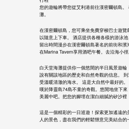
您的遊輪將帶您從艾利港前往漢密爾頓島。
灘
。
在漢密爾頓島，您可乘坐免費穿梭巴士遊覽
以隨意上下車。 酒店提供各種各樣的游泳
留出時間漫步在漢密爾頓島著名的前街和濱
在Marina Tavern享用酒吧午餐。
去沿海小徑
白天堂海灘提供你
一個悠閒的半日風景遊輪
說有關該地區的歷史和自然奇觀的信息。 
受溫暖清澈的海水。 這是大自然中最好的。
嘆於降靈島74島不童的奇觀。
悠閒地坐下來
美麗中吧。把您的腳埋在潔白細膩的矽沙裡
這是一個精彩的一日巡遊！探索更加遙遠的
人的景色，盡在我們的輕鬆愜意
完美結合的一