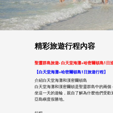
精彩旅遊行程內容
聖靈群島旅遊- 白天堂海灘+哈密爾頓島1日
【
白天堂海灘+哈密爾頓島1日
旅遊行程】
介紹
白天堂海灘
和漢密爾頓島
白天堂海灘
和漢密爾頓是聖靈群島中的兩個 -
坐這一天的遊輪，親自了解為什麼他們受歡
亞島嶼度假勝地。
行程