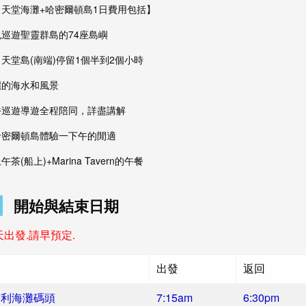
白天堂海灘+哈密爾頓島1日費用包括】
色巡遊聖靈群島的74座島嶼
天堂島(南端)停留1個半到2個小時
麗的海水和風景
午巡遊導遊全程陪同，詳盡講解
哈密爾頓島體驗一下午的閒適
午茶(船上)+Marina Tavern的午餐
開始與結束日期
天出發.請早預定.
出發
返回
艾利海灘碼頭
7:15am
6:30pm