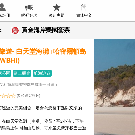
錄/註冊
哪裡好玩
澳紐專題
简体中文
傘
黃金海岸樂園套票
旅遊- 白天堂海灘+哈密爾頓島
WBHI)
家公園
島上觀光
航海巡遊
艾利海灘與聖靈群島城市一日遊
>
(0 位顧客評分)
海巡遊的完美組合一定會為您留下難以忘懷的一
，在白天堂海灘（南端）停留 1至2小時，下午
頓島島上休閒自由活動。可乘坐免費穿梭巴士遊