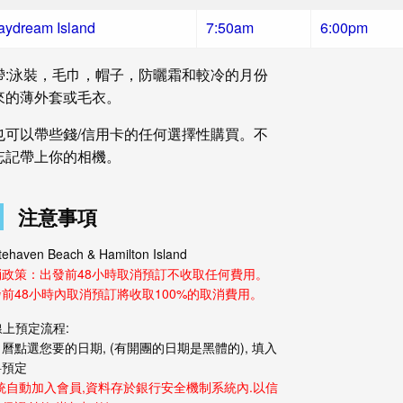
aydream Island
7:50am
6:00pm
帶:泳裝，毛巾，帽子，防曬霜和較冷的月份
來的薄外套或毛衣。
也可以帶些錢/信用卡的任何選擇性購買。不
忘記帶上你的相機。
注意事項
tehaven Beach &
Hamilton Island
消政策：出發前48小時取消預訂不收取任何費用。
前48小時內取消預訂將收取100%的取消費用。
*線上預定流程:
曆點選您要的日期, (有開團的日期是
黑體
的), 填入
料預定
系統自動加入會員,資料存於銀行安全機制系統內.以信