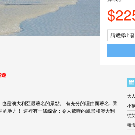
$22
請選擇出發日
巡遊
大
 也是澳大利亞最著名的景點。 有充分的理由而著名...乘
小孩
迎的地方！ 這裡有一條線索：令人驚嘆的風景和澳大利
從
租