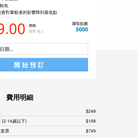
賞鯨魚
船會對暈船者的影響降到最低點
9.00
賺取點數
價格
5000
澳幣/每人
期...
開始預訂
費用明細
人
$249
 (2-14歲以下)
$168
庭套票
$749