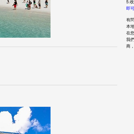
5.
即可
有
本
在
我
商，