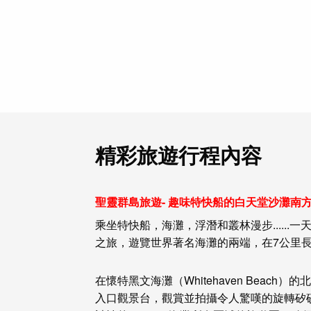
精彩旅遊行程內容
聖靈群島旅遊- 趣味特快船的白天堂沙灘南方
乘坐特快船，海灘，浮潛和叢林漫步.....
之旅，遊覽世界著名海灘的兩端，在7公里
在懷特黑文海灘（Whitehaven Bea
入口觀景台，觀賞並拍攝令人驚嘆的旋轉矽