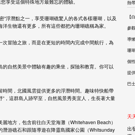
團，確保您享受這個特殊地方最難忘的體驗。
熱
【
密”浮潛點之一，享受珊瑚礁驚人的各式各樣珊瑚，以及
海洋生物還有更多，所有這些都把內珊瑚礁稱為家。
參觀W
導
一次冒險之旅，而是在更短的時間內完成中間航行，為
珊
個
島的自然美景中體驗有趣的乘坐，探險和教育。你可以
提
巴
留時間，北國風雲提供更多的浮潛時間。趣味特快船帶
s）的“曠野”，這群島人跡罕至，自然風景秀美宜人，生長著大量
天
方，包含前往白天堂海灘（Whitehaven Beach）
出發
游礁石和跟隨導遊在降靈島國家公園（Whitsunday