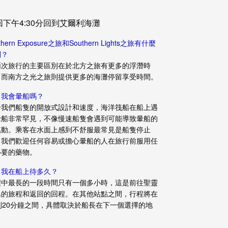
回下午4:30分回到艾爾利海灘
thern Exposure之旅和Southern Lights之旅有什麼
別？
兩次旅行的主要區別在於北方之旅有更多的浮潛時
，而南方之光之旅則提供更多的海灘停留享受時間。
：我會暈船嗎？
於我們船隻的開放式設計和速度，海洋筏船在船上遇
暈船非常罕見，不像慢速船隻會遇到可能導致暈船的
搖動。乘客在水面上感到不舒服最常見是船隻停止
。我們歡迎任何容易或擔心暈船的人在旅行前服用任
必要的藥物。
：我在船上待多久？
程中最長的一段時間只有一個多小時，這是前往聖靈
島的旅程和返回的回程。在其他站點之間，行程將在
0到20分鐘之間，具體取決於船長在下一個選擇的地
。