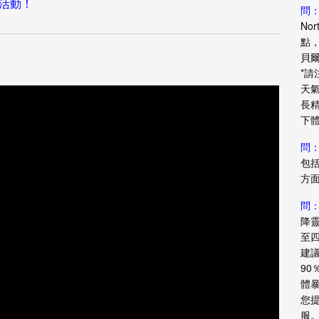
活動！
問
No
點
貝
*
天
長
下
問
包
方面
問
降
至
建
9
體
您
服