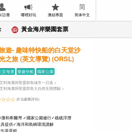
錄/註冊
哪裡好玩
澳紐專題
简体中文
傘
黃金海岸樂園套票
旅遊- 趣味特快船的白天堂沙
之旅 (英文導覽) (ORSL)
天堂海灘
樂趣快船
國家公園
艾利海灘與聖靈群島城市一日遊
>
艾利海灘與聖靈群島大自然生態體驗
>
(0 位顧客評分)
沙灘和希爾灣 ✓國家公園健行✓礁礁浮潛
浮具提供✓海洋和島嶼環境講解
下午茶蛋糕