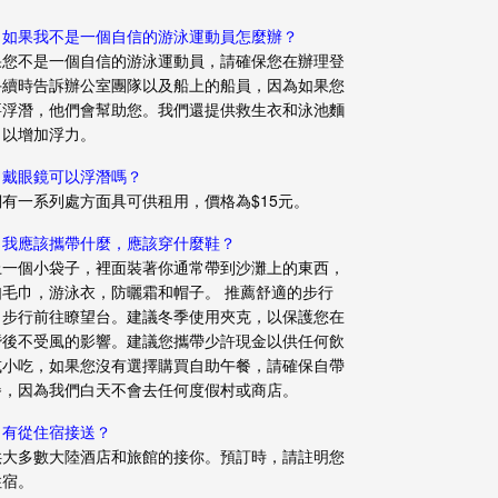
：如果我不是一個自信的游泳運動員怎麼辦？
果您不是一個自信的游泳運動員，請確保您在辦理登
手續時告訴辦公室團隊以及船上的船員，因為如果您
要浮潛，他們會幫助您。我們還提供救生衣和泳池麵
，以增加浮力。
：戴眼鏡可以浮潛嗎？
們有一系列處方面具可供租用，價格為$15元。
：我應該攜帶什麼，應該穿什麼鞋？
上一個小袋子，裡面裝著你通常帶到沙灘上的東西，
如毛巾，游泳衣，防曬霜和帽子。 推薦舒適的步行
，步行前往瞭望台。建議冬季使用夾克，以保護您在
潛後不受風的影響。建議您攜帶少許現金以供任何飲
或小吃，如果您沒有選擇購買自助午餐，請確保自帶
餐，因為我們白天不會去任何度假村或商店。
：有從住宿接送？
供大多數大陸酒店和旅館的接你。預訂時，請註明您
住宿。