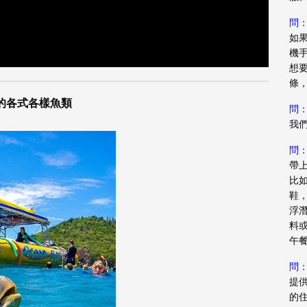
問
如
機
想
條
的各式各樣魚類
問
我
問
帶
比
鞋
浮
料
午
問
提
的