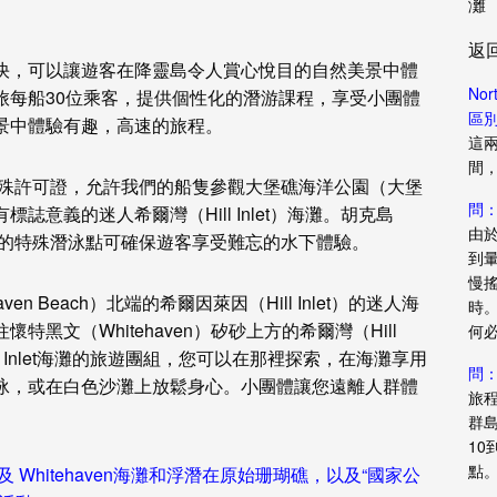
灘
返
快，可以讓遊客在降靈島令人賞心悅目的自然美景中體
Nor
旅每船30位乘客，提供個性化的潛游課程，享受小團體
區
景中體驗有趣，高速的旅程。
這
間
特殊許可證，允許我們的船隻參觀大堡礁海洋公園（大堡
問
意義的迷人希爾灣（Hill Inlet）海灘。胡克島
由
Island）的特殊潛泳點可確保遊客享受難忘的水下體驗。
到
慢
n Beach）北端的希爾因萊因（Hill Inlet）的迷人海
時
黑文（Whitehaven）矽砂上方的希爾灣（Hill
何
ll Inlet海灘的旅遊團組，您可以在那裡探索，在海灘享用
問
泳，或在白色沙灘上放鬆身心。小團體讓您遠離人群體
旅
群
1
點
，以及 Whitehaven海灘和浮潛在原始珊瑚礁，以及“國家公