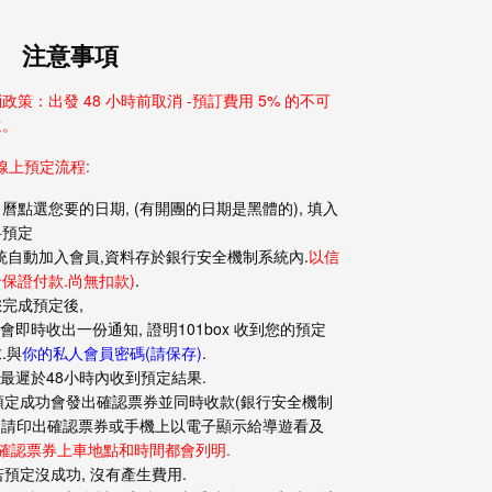
注意事項
政策：出發 48 小時前取消 -預訂費用 5% 的不可
還。
**線上預定流程:
曆點選您要的日期, (有開團的日期是黑體的), 填入
料預定
統自動加入會員,資料存於銀行安全機制系統內.
以信
保證付款.尚無扣款)
.
完成預定後,
您會即時收出一份通知, 證明101box 收到您的預定
.與
你的私人會員密碼(請保存)
.
您最遲於48小時內收到預定結果.
 預定成功會發出確認票券並同時收款(銀行安全機制
), 請印出確認票券或手機上以電子顯示給導遊看及
確認票券上車地點和時間都會列明.
 若預定沒成功, 沒有產生費用.