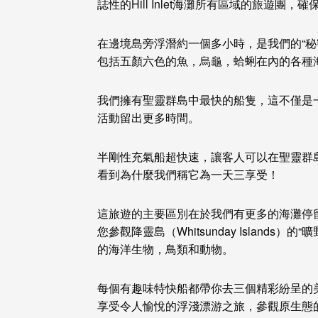
誌性的Hill Inlet海灘所有區域的旅遊
在邊境島旁浮潛約一個多小時，是我們的“秘
包括五顏六色的魚，烏龜，蛤蜊在內的各種
我們擁有聖靈群島中最快的船隻，這不僅是
活動留出更多時間。
半剛性充氣船超快速，讓客人可以在聖靈群
看到為什麼我們稱它為一天三享受！
這旅遊的主要區別在於我們有更多的海灘停
您參觀降靈島（Whitsunday Island
的海洋生物，鳥類和動物。
每個有趣味特快船都帶你去三個精彩紛呈的美麗地
享受令人愉悅的浮淺漂游之旅，參觀原生態的潛