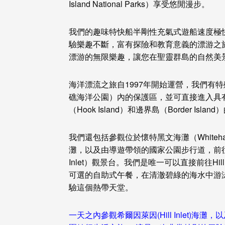
Island National Parks）享受悠閒漫步。
我們的趣味特快船半剛性充氣式遊船速度極
驗樂趣不斷，富有探險和教育意義的漂游之
漂游的無限樂趣，讓您在聖靈群島的自然美
海洋漂流之旅自1997年開始運營，我們有
礁海洋公園）內的保護區，並可直接進入具有標誌
（Hook Island）和邊界島（Border 
我們還包括參觀位於懷特黑文海灘（Whitehave
灘，以及由導遊帶領的國家公園步行道，前往懷特
Inlet）觀景台。我們是唯一可以直接前往Hi
可選的自助式午餐，在清澈碧綠的海水中游
驗這個熱帶天堂。
一天之內參觀希爾因萊因(Hill Inlet)海灘