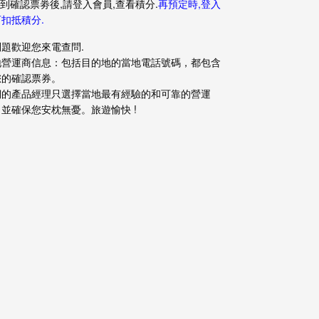
收到確認票劵後,請登入會員,查看積分.
再預定時,登入
扣抵積分.
問題歡迎您來電查問.
地營運商信息：包括目的地的當地電話號碼，都包含
您的確認票券。
們的產品經理只選擇當地最有經驗的和可靠的營運
並確保您安枕無憂。旅遊愉快 !