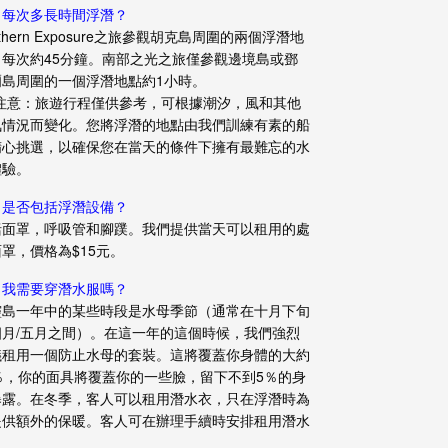
：每次多長時間浮潛？
rthern Exposure之旅參觀胡克島周圍的兩個浮潛地
，每次約45分鐘。南部之光之旅僅參觀邊境島或鄧
爾島周圍的一個浮潛地點約1小時。
請注意：旅遊行程僅供參考，可根據潮汐，風和其他
氣情況而變化。您將浮潛的地點由我們訓練有素的船
精心挑選，以確保您在當天的條件下擁有最難忘的水
體驗。
：是否包括浮潛設備？
括面罩，呼吸管和腳蹼。我們提供當天可以租用的處
罩，價格為$15元。
：我需要穿潛水服嗎？
靈島一年中的某些時段是水母季節（通常在十月下旬
四月/五月之間）。在這一年的這個時候，我們強烈
議租用一個防止水母的套裝。這將覆蓋你身體的大約
0％，你的面具將覆蓋你的一些臉，留下不到5％的身
暴露。在冬季，客人可以租用潛水衣，只在浮潛時為
提供額外的保暖。客人可在辦理手續時安排租用潛水
。