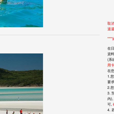
取消
退
**
在日
資
(系
用卡
在您
1.
要求
2.
3.
內
可,
4.