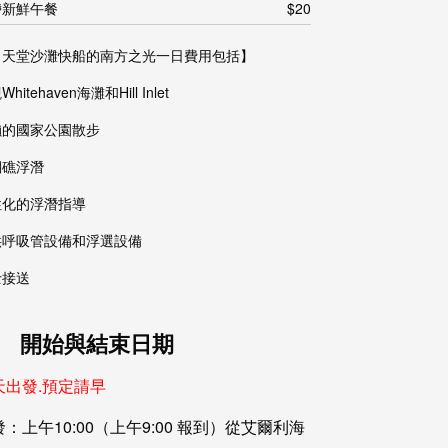
帶新鮮午餐
$20
白天堂沙灘快船的南方之光一日費用包括】
hitehaven海灘和Hill Inlet
懶的國家公園散步
瑚礁浮潛
性化的浮潛指導
供呼吸管設備和浮選設備
士接送
開始與結束日期
天出發.預定請早
：上午10:00（上午9:00 報到）從艾爾利海