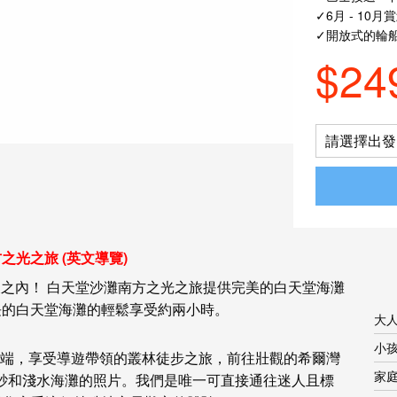
✓6月 - 10月
✓開放式的輪
$24
請選擇出發日
之光之旅 (英文導覽)
.一天之內！ 白天堂沙灘南方之光之旅提供完美的白天堂海灘
長的白天堂海灘的輕鬆享受約兩小時。
大
小孩
ch）的北端，享受導遊帶領的叢林徒步之旅，前往壯觀的希爾灣
家
砂和淺水海灘的照片。我們是唯一可直接通往迷人且標