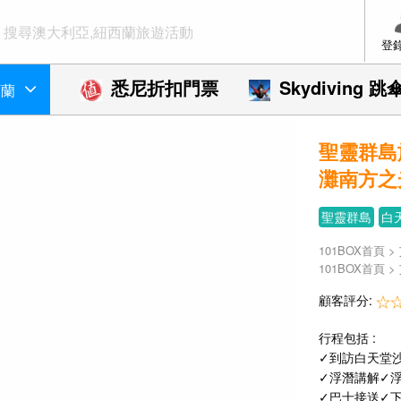
登
悉尼折扣門票
Skydiving 跳
西蘭
聖靈群島
灘南方之光
聖靈群島
白
101BOX首頁
>
101BOX首頁
>
顧客評分:
行程包括 :
✓到訪白天堂
✓浮潛講解✓
✓巴士接送✓