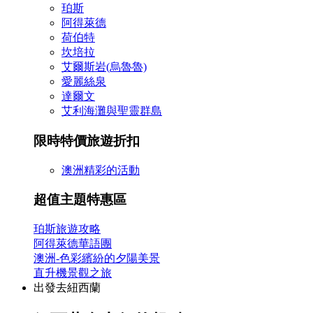
珀斯
阿得萊德
荷伯特
坎培拉
艾爾斯岩(烏魯魯)
愛麗絲泉
達爾文
艾利海灘與聖靈群島
限時特價旅遊折扣
澳洲精彩的活動
超值主題特惠區
珀斯旅遊攻略
阿得萊德華語團
澳洲-色彩繽紛的夕陽美景
直升機景觀之旅
出發去紐西蘭