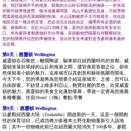
感。預計陡峭不平的地形、鬆散的火山碎石和較高的海拔——所有這
些都可能導致疲勞、脫水或健康問題。高山天氣變化迅速，可能導致
體溫過低或與高溫相關的疾病。火山活動雖然不太可能發生，但在該
地區仍是一種自然災害。您必須完全自給自足，攜帶所有必需的裝
備、食物和水。在紅火山口頂峰之後，直到步道終點都沒有安全出
口。所有參與者都應做好充分準備，並鼓勵他們揭露任何醫療狀況。
您的領隊將評估您的準備情況，並出於安全考慮對是否參與擁有最終
決定權。
第8天：
惠靈頓 Wellington
威靈頓在召喚您－離開陶波，驅車前往紐西蘭時尚的首都。威
靈頓坐落於翠綠的山丘和海港之間，儘管身居首都之位，卻依
然保留著小鎮的魅力。這座城市以其創意和藝術氛圍而聞名。
今天下午，您的導遊將為您簡要介紹這座城市。之後，您可以
自由探索。不妨登上維多利亞山，飽覽壯麗的景色，欣賞威靈
頓的魅力。惠靈頓的美食文化蓬勃發展，導遊一定會為您推薦
各種餐廳。
住宿:Hotel（1晚）餐點:早餐
第9天 ：惠靈頓 Wellington
以參觀紐西蘭大陸（Zealandia）開啟新的一天。這是一個開創
性的保育項目，已成功將20多種本土野生動物重新引入該地
區，其中一些物種此前已在紐西蘭大陸消失了100多年。參觀