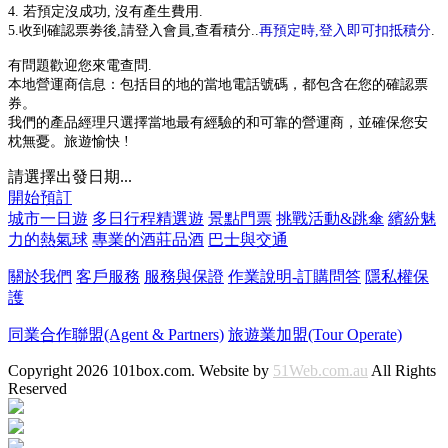
4. 若預定沒成功, 沒有產生費用.
5.收到確認票劵後,請登入會員,查看積分..
再預定時,登入即可扣抵積分
.
有問題歡迎您來電查問.
本地營運商信息：包括目的地的當地電話號碼，都包含在您的確認票
券。
我們的產品經理只選擇當地最有經驗的和可靠的營運商，並確保您安
枕無憂。旅遊愉快 !
請選擇出發日期...
開始預訂
城市一日遊
多日行程精選遊
景點門票
挑戰活動&跳傘
繽紛魅
力的熱氣球
專業的酒莊品酒
巴士與交通
關於我們
客戶服務
服務與保證
作業說明-訂購問答
隱私權保
護
同業合作聯盟(Agent & Partners)
旅遊業加盟(Tour Operate)
Copyright 2026 101box.com. Website by
51Web.com.au
All Rights
Reserved