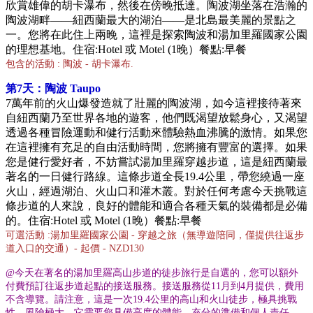
欣賞雄偉的胡卡瀑布，然後在傍晚抵達。陶波湖坐落在浩瀚的
陶波湖畔——紐西蘭最大的湖泊——是北島最美麗的景點之
一。您將在此住上兩晚，這裡是探索陶波和湯加里羅國家公園
的理想基地。
住宿:Hotel 或 Motel (1晚）餐點:早餐
包含的活動 : 陶波 - 胡卡瀑布.
第7天：陶波 Taupo
7萬年前的火山爆發造就了壯麗的陶波湖，如今這裡接待著來
自紐西蘭乃至世界各地的遊客，他們既渴望放鬆身心，又渴望
透過各種冒險運動和健行活動來體驗熱血沸騰的激情。如果您
在這裡擁有充足的自由活動時間，您將擁有豐富的選擇。如果
您是健行愛好者，不妨嘗試湯加里羅穿越步道，這是紐西蘭最
著名的一日健行路線。這條步道全長19.4公里，帶您繞過一座
火山，經過湖泊、火山口和灌木叢。對於任何考慮今天挑戰這
條步道的人來說，良好的體能和適合各種天氣的裝備都是必備
的。
住宿:Hotel 或 Motel (1晚）餐點:早餐
可選活動 :湯加里羅國家公園 - 穿越之旅（無導遊陪同，僅提供往返步
道入口的交通）- 起價 - NZD130
@今天在著名的湯加里羅高山步道的徒步旅行是自選的，您可以額外
付費預訂往返步道起點的接送服務。接送服務從11月到4月提供，費用
不含導覽。請注意，這是一次19.4公里的高山和火山徒步，極具挑戰
性，風險極大。它需要您具備高度的體能、充分的準備和個人責任