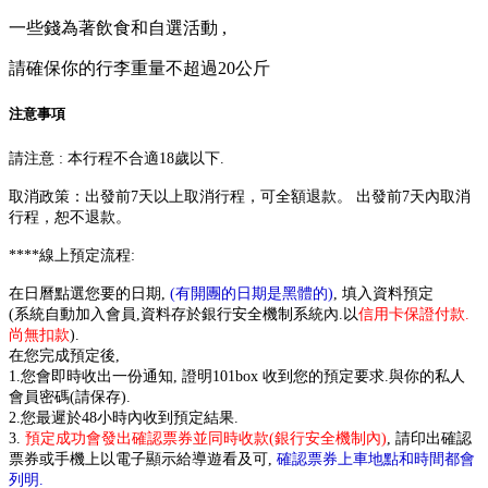
一些錢為著飲食和自選活動 ,
請確保你的行李重量不超過20公斤
注意事項
請注意 : 本行程不合適18歲以下.
取消政策：出發前7天以上取消行程，可全額退款。 出發前
7天
內取消
行程，恕不退款。
****線上預定流程:
在日曆點選您要的日期,
(有開團的日期是黑體的)
, 填入資料預定
(系統自動加入會員,資料存於銀行安全機制系統內.以
信用卡保證付款.
尚無扣款
).
在您完成預定後,
1.您會即時收出一份通知, 證明101box 收到您的預定要求.與你的私人
會員密碼(請保存).
2.您最遲於48小時內收到預定結果.
3.
預定成功會發出確認票券並同時收款(銀行安全機制內)
, 請印出確認
票券或手機上以電子顯示給導遊看及可,
確認票券上車地點和時間都會
列明.