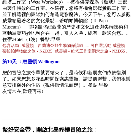
維塔工作室（Weta Workshop）－彼得傑克森為《魔戒》三部
曲製作特效的工作室。在這裡，您將有機會選擇參觀工作室，
並了解這裡的團隊如何創造電影魔法。今天下午，您可以參觀
威靈頓最著名的文化景點—蒂帕帕博物館（Te Papa
Museum）。博物館將紐西蘭的歷史和文化遺產與尖端技術和
互動展覽巧妙地融合在一起，引人入勝，總有一款適合您。
。
住宿:
Hotel
（1晚）餐點:早餐
包含活動 :威靈頓 - 西蘭迪亞野生動物保護區 ,....可自選活動:威靈頓 -
蒂帕帕博物館之旅 - NZD35 .威靈頓 - 維塔工作室洞穴之旅 - NZD55 .
第10天 ：惠靈頓 Wellington
您的冒險之旅今早就要結束了，是時候和新朋友們依依惜別
了。如果您想多花點時間探索惠靈頓。
請提前聯繫，我們很樂
意安排額外的住宿（視供應情況而定）。
餐點:早餐
友情常在,歡迎再來!
繫好安全帶，開啟北島終極冒險之旅 !