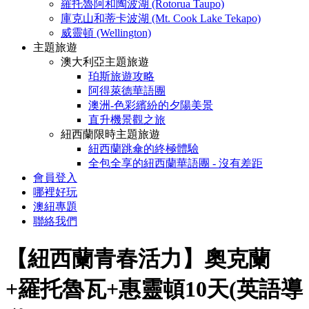
羅托魯阿和陶波湖 (Rotorua Taupo)
庫克山和蒂卡波湖 (Mt. Cook Lake Tekapo)
威靈頓 (Wellington)
主題旅遊
澳大利亞主題旅遊
珀斯旅遊攻略
阿得萊德華語團
澳洲-色彩繽紛的夕陽美景
直升機景觀之旅
紐西蘭限時主題旅遊
紐西蘭跳傘的終極體驗
全包全享的紐西蘭華語團 - 沒有差距
會員登入
哪裡好玩
澳紐專題
聯絡我們
【紐西蘭青春活力】奧克蘭
+羅托魯瓦+惠靈頓10天(英語導