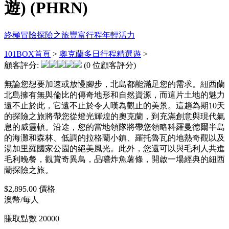
遊) (PHRN)
終極冒險
探險之旅
豐富行程
年輕活力
101BOX首頁
>
奧克蘭多日行程精選遊
>
顧客評分:
(0 位顧客評分)
無論您想要加速或放慢腳步，北島都能滿足您的需求。紐西蘭
北島擁有無與倫比的傳奇地形和自然資源，而這片土地的魅力
遠不止於此，它遠不止於令人嘆為觀止的美景。這趟為期10天
的探險之旅將帶您從燈光輝煌的奧克蘭，到充滿創意與現代氣
息的威靈頓。沿途，您的當地領隊將帶您領略科羅曼德爾半島
的海灘和森林、低調的拉格蘭小鎮、羅托魯瓦的地熱奇觀以及
湯加里羅國家公園的絕美風光。此外，您還可以與毛利人共進
毛利晚餐，觀賞奇異鳥，品嚐炸魚薯條，開啟一場經典的紐西
蘭探險之旅。
$2,895.00
價格
澳幣/每人
賺取點數
20000