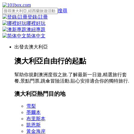
搜尋
登錄/註冊
哪裡好玩
澳紐專題
简体中文
出發去澳大利亞
澳大利亞自由行的起點
幫助你規劃澳洲度假之旅.了解最新一日遊,精選旅行套
餐,景點門票,跳傘冒險活動.貼心安排適合你的獨特旅行.
澳大利亞熱門目的地
雪梨
墨爾本
布里斯本
凱恩斯
黃金海岸