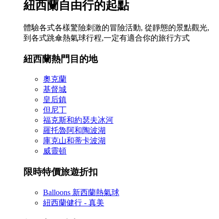
紐西蘭自由行的起點
體驗各式各樣驚險刺激的冒險活動, 從靜態的景點觀光,
到各式跳傘熱氣球行程,一定有適合你的旅行方式
紐西蘭熱門目的地
奧克蘭
基督城
皇后鎮
但尼丁
福克斯和約瑟夫冰河
羅托魯阿和陶波湖
庫克山和蒂卡波湖
威靈頓
限時特價旅遊折扣
Balloons 新西蘭熱氣球
紐西蘭健行 - 真美