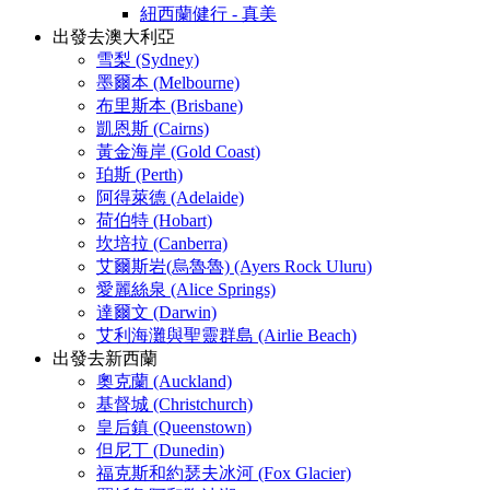
紐西蘭健行 - 真美
出發去澳大利亞
雪梨 (Sydney)
墨爾本 (Melbourne)
布里斯本 (Brisbane)
凱恩斯 (Cairns)
黃金海岸 (Gold Coast)
珀斯 (Perth)
阿得萊德 (Adelaide)
荷伯特 (Hobart)
坎培拉 (Canberra)
艾爾斯岩(烏魯魯) (Ayers Rock Uluru)
愛麗絲泉 (Alice Springs)
達爾文 (Darwin)
艾利海灘與聖靈群島 (Airlie Beach)
出發去新西蘭
奧克蘭 (Auckland)
基督城 (Christchurch)
皇后鎮 (Queenstown)
但尼丁 (Dunedin)
福克斯和約瑟夫冰河 (Fox Glacier)