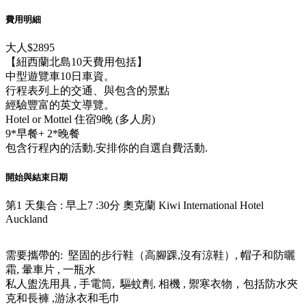
費用明細
大人
$2895
【紐西蘭北島10天費用包括】
​中型遊覽車10日車資。
行程表列上的交通、與包含的景點
經驗豐富的英文導覽。
Hotel or Mottel 住宿9晚 (多人房)
9*早餐+ 2*晚餐
包含行程內的活動.安排你的自選自費活動.
開始與結束日期
第1 天集合 : 早上7 :30分 奧克蘭 Kiwi International Hotel
Auckland
需要攜帶的: 堅固的步行鞋（高腳踝,沒有涼鞋）, 帽子和防曬
霜, 暈車片 , 一瓶水
私人盥洗用具 , 手電筒, 驅蚊劑, 相機 , 禦寒衣物，包括防水夾
克和長褲 ,游泳衣和毛巾