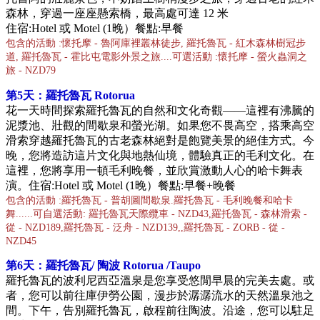
森林，穿過一座座懸索橋，最高處可達 12 米
住宿:Hotel 或 Motel (1晚）餐點:早餐
包含的活動 :懷托摩 - 魯阿庫裡叢林徒步, 羅托魯瓦 - 紅木森林樹冠步
道, 羅托魯瓦 - 霍比屯電影外景之旅....可選活動 :懷托摩 - 螢火蟲洞之
旅 - NZD79
第5天：羅托魯瓦 Rotorua
花一天時間探索羅托魯瓦的自然和文化奇觀——這裡有沸騰的
泥漿池、壯觀的間歇泉和螢光湖。如果您不畏高空，搭乘高空
滑索穿越羅托魯瓦的古老森林絕對是飽覽美景的絕佳方式。今
晚，您將造訪這片文化與地熱仙境，體驗真正的毛利文化。在
這裡，您將享用一頓毛利晚餐，並欣賞激動人心的哈卡舞表
演。
住宿:Hotel 或 Motel (1晚）餐點:早餐+晚餐
包含的活動 :羅托魯瓦 - 普胡圖間歇泉.羅托魯瓦 - 毛利晚餐和哈卡
舞......可自選活動: 羅托魯瓦天際纜車 - NZD43,羅托魯瓦 - 森林滑索 -
從 - NZD189,羅托魯瓦 - 泛舟 - NZD139,,羅托魯瓦 - ZORB - 從 -
NZD45
第6天：
羅托魯瓦/
陶波
Rotorua /Taupo
羅托魯瓦的波利尼西亞溫泉是您享受悠閒早晨的完美去處。或
者，您可以前往庫伊勞公園，漫步於潺潺流水的天然溫泉池之
間。下午，告別羅托魯瓦，啟程前往陶波。沿途，您可以駐足