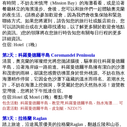
有時間，不妨去米慎灣（Mission Bay）的海灘看看，或是沿著
餐廳林立的海濱漫步。會後，您可以和旅伴們一起體驗奧克蘭
的夜生活。(
請務必參加歡迎會，因為我們會收集保險和緊急
聯絡方式。如果您將遲到，請告知您的旅行社或飯店前台。您
可以諮詢前台或在大廳尋找通知，以了解更多關於歡迎會地點
的資訊。)
您的領隊將在您旅行時告知您有關每日行程的更多
詳細資訊。
住宿: Hotel（1晚）
第2天：科羅曼德爾半島
Coromandel Peninsula
清晨，奧克蘭的璀璨燈光將您拋諸腦後，驅車前往科羅曼德爾
半島，沿著海岸線一路前進。科羅曼德爾半島擁有潔白的沙灘
和茂密的雨林，卻讓您感覺彷彿置身於世外桃源。不妨在熱水
海灘稍作停留，它因金色沙灘下蘊藏的溫水而得名。若潮水允
許，不妨在海灘上挖個洞，享受屬於您的天然熱水浴！遊覽教
堂灣後，您將於下午抵達住宿。
住宿:Hotel 或 Motel (1晚）餐點:早餐
包含活動 :科羅曼德爾半島 - 教堂灣,科羅曼德爾半島 - 熱水海灘..... 可
自選活動 :科羅曼德爾半島 - 皮划艇 -
NZD
175
第3天：拉格蘭
Raglan
踏上旅途，沿途風景優美的拉格蘭Raglan，翻越丘陵和山谷。