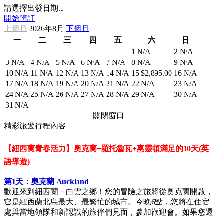
請選擇出發日期...
開始預訂
上個月
2026年8月
下個月
一
二
三
四
五
六
日
1
N/A
2
N/A
3
N/A
4
N/A
5
N/A
6
N/A
7
N/A
8
N/A
9
N/A
10
N/A
11
N/A
12
N/A
13
N/A
14
N/A
15
$2,895.00
16
N/A
17
N/A
18
N/A
19
N/A
20
N/A
21
N/A
22
N/A
23
N/A
24
N/A
25
N/A
26
N/A
27
N/A
28
N/A
29
N/A
30
N/A
31
N/A
關閉窗口
精彩旅遊行程內容
【紐西蘭青春活力】奧克蘭+羅托魯瓦+惠靈頓滿足的10天(英
語導遊)
第1天：奧克蘭 Auckland
歡迎來到紐西蘭－白雲之鄉！您的冒險之旅將從奧克蘭開啟，
它是紐西蘭北島最大、最繁忙的城市。今晚6點，您將在住宿
處與當地領隊和新認識的旅伴們見面，參加歡迎會。如果您還