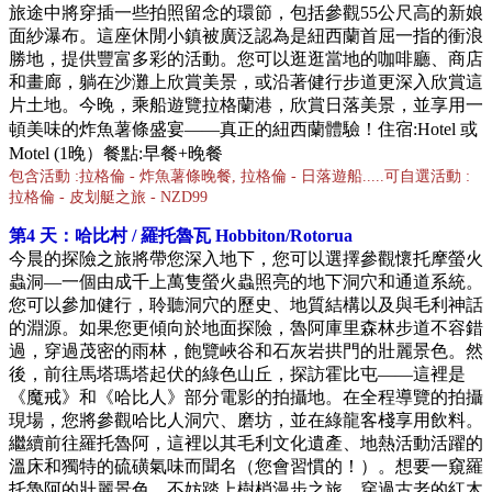
旅途中將穿插一些拍照留念的環節，包括參觀55公尺高的新娘
面紗瀑布。這座休閒小鎮被廣泛認為是紐西蘭首屈一指的衝浪
勝地，提供豐富多彩的活動。您可以逛逛當地的咖啡廳、商店
和畫廊，躺在沙灘上欣賞美景，或沿著健行步道更深入欣賞這
片土地。今晚，乘船遊覽拉格蘭港，欣賞日落美景，並享用一
頓美味的炸魚薯條盛宴——真正的紐西蘭體驗！
住宿:Hotel 或
Motel (1晚）餐點:早餐+晚餐
包含活動 :拉格倫 - 炸魚薯條晚餐, 拉格倫 - 日落遊船.....可自選活動 :
拉格倫 - 皮划艇之旅 -
NZD
99
第4 天：哈比村 / 羅托魯瓦
Hobbiton/
Rotorua
今晨的探險之旅將帶您深入地下，您可以選擇參觀懷托摩螢火
蟲洞—一個由成千上萬隻螢火蟲照亮的地下洞穴和通道系統。
您可以參加健行，聆聽洞穴的歷史、地質結構以及與毛利神話
的淵源。如果您更傾向於地面探險，魯阿庫里森林步道不容錯
過，穿過茂密的雨林，飽覽峽谷和石灰岩拱門的壯麗景色。然
後，前往馬塔瑪塔起伏的綠色山丘，探訪霍比屯——這裡是
《魔戒》和《哈比人》部分電影的拍攝地。在全程導覽的拍攝
現場，您將參觀哈比人洞穴、磨坊，並在綠龍客棧享用飲料。
繼續前往羅托魯阿，這裡以其毛利文化遺產、地熱活動活躍的
溫床和獨特的硫磺氣味而聞名（您會習慣的！）。想要一窺羅
托魯阿的壯麗景色，不妨踏上樹梢漫步之旅，穿過古老的紅木