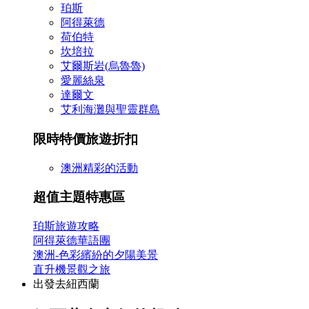
珀斯
阿得萊德
荷伯特
坎培拉
艾爾斯岩(烏魯魯)
愛麗絲泉
達爾文
艾利海灘與聖靈群島
限時特價旅遊折扣
澳洲精彩的活動
超值主題特惠區
珀斯旅遊攻略
阿得萊德華語團
澳洲-色彩繽紛的夕陽美景
直升機景觀之旅
出發去紐西蘭