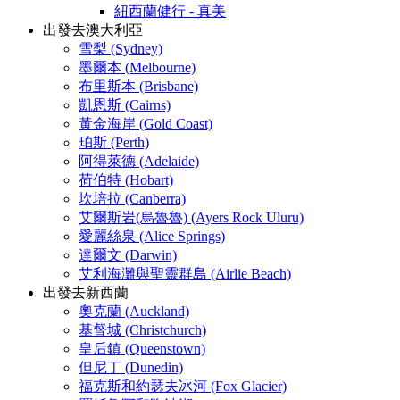
紐西蘭健行 - 真美
出發去澳大利亞
雪梨 (Sydney)
墨爾本 (Melbourne)
布里斯本 (Brisbane)
凱恩斯 (Cairns)
黃金海岸 (Gold Coast)
珀斯 (Perth)
阿得萊德 (Adelaide)
荷伯特 (Hobart)
坎培拉 (Canberra)
艾爾斯岩(烏魯魯) (Ayers Rock Uluru)
愛麗絲泉 (Alice Springs)
達爾文 (Darwin)
艾利海灘與聖靈群島 (Airlie Beach)
出發去新西蘭
奧克蘭 (Auckland)
基督城 (Christchurch)
皇后鎮 (Queenstown)
但尼丁 (Dunedin)
福克斯和約瑟夫冰河 (Fox Glacier)