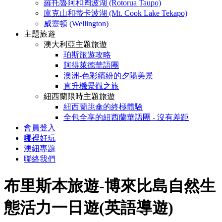
羅托魯阿和陶波湖 (Rotorua Taupo)
庫克山和蒂卡波湖 (Mt. Cook Lake Tekapo)
威靈頓 (Wellington)
主題旅遊
澳大利亞主題旅遊
珀斯旅遊攻略
阿得萊德華語團
澳洲-色彩繽紛的夕陽美景
直升機景觀之旅
紐西蘭限時主題旅遊
紐西蘭跳傘的終極體驗
全包全享的紐西蘭華語團 - 沒有差距
會員登入
哪裡好玩
澳紐專題
聯絡我們
布里斯本旅遊-博來比島自然生
態活力一日遊(英語導遊)