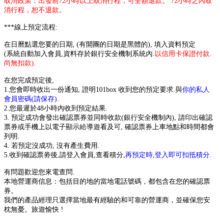
取消政策：出發前72小時以上取消行程，可全額退款。 72小時之內取
消行程，恕不退款。
***線上預定流程:
在日曆點選您要的日期, (有開團的日期是黑體的), 填入資料預定
(系統自動加入會員,資料存於銀行安全機制系統內.
以信用卡保證付款.
尚無扣款)
.
在您完成預定後,
1.您會即時收出一份通知, 證明101box 收到您的預定要求.與
你的私人
會員密碼(請保存).
2.您最遲於48小時內收到預定結果.
3. 預定成功會發出確認票券並同時收款(銀行安全機制內), 請印出確認
票券或手機上以電子顯示給導遊看及可, 確認票券上車地點和時間都會
列明.
4. 若預定沒成功, 沒有產生費用.
5.收到確認票劵後,請登入會員,查看積分,
再預定時,登入即可扣抵積分.
有問題歡迎您來電查問.
本地營運商信息：包括目的地的當地電話號碼，都包含在您的確認票
券。
我們的產品經理只選擇當地最有經驗的和可靠的營運商，並確保您安
枕無憂。旅遊愉快 !