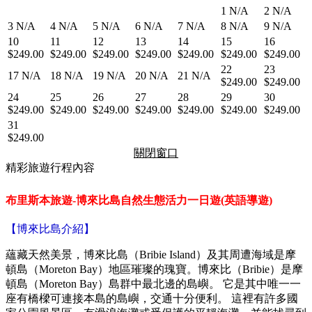
1
N/A
2
N/A
3
N/A
4
N/A
5
N/A
6
N/A
7
N/A
8
N/A
9
N/A
10
11
12
13
14
15
16
$249.00
$249.00
$249.00
$249.00
$249.00
$249.00
$249.00
22
23
17
N/A
18
N/A
19
N/A
20
N/A
21
N/A
$249.00
$249.00
24
25
26
27
28
29
30
$249.00
$249.00
$249.00
$249.00
$249.00
$249.00
$249.00
31
$249.00
關閉窗口
精彩旅遊行程內容
布里斯本旅遊-博來比島自然生態活力一日遊(英語導遊)
【
博來比島介紹
】
蘊藏天然美景，博來比島（Bribie Island）及其周遭海域是摩
頓島（Moreton Bay）地區璀璨的瑰寶。
博來比（Bribie）是摩
頓島（Moreton Bay）島群中最北邊的島嶼。 它是其中唯一一
座有橋樑可連接本島的島嶼，交通十分便利。
這裡有許多國