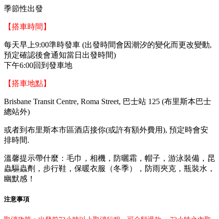
季節性出發
【搭車時間】
每天早上9:00準時發車
(出發時間會因潮汐的變化而更改變動,
預定確認後會通知當日出發時間)
下午6:00回到發車地
【搭車地點】
Brisbane Transit Centre, Roma Street, 巴士站 125 (布里斯本巴士
總站外)
或者到布里斯本市區酒店接你(或許有額外費用), 預定時會安
排時間.
溫馨提示帶什麼：毛巾，相機，防曬霜，帽子，游泳裝備，昆
蟲驅蟲劑，步行鞋，保暖衣服（冬季），防雨夾克，瓶裝水，
幽默感！
注意事項