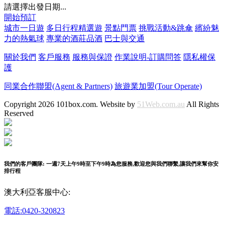
請選擇出發日期...
開始預訂
城市一日遊
多日行程精選遊
景點門票
挑戰活動&跳傘
繽紛魅
力的熱氣球
專業的酒莊品酒
巴士與交通
關於我們
客戶服務
服務與保證
作業說明-訂購問答
隱私權保
護
同業合作聯盟(Agent & Partners)
旅遊業加盟(Tour Operate)
Copyright 2026 101box.com. Website by
51Web.com.au
All Rights
Reserved
我們的客戶團隊: 一週7天上午9時至下午9時為您服務,歡迎您與我們聯繫,讓我們來幫你安
排行程
澳大利亞客服中心:
電話:0420-320823