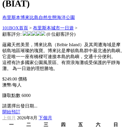
(BIAT)
布里斯本
博來比島
自然生態
海洋公園
101BOX首頁
>
布里斯本城市一日遊
>
顧客評分:
(0 位顧客評分)
蘊藏天然美景，博來比島（Bribie Island）及其周遭海域是摩
頓島地區璀璨的瑰寶。博來比是摩頓島島群中最北邊的島嶼。
它是唯一一座有橋樑可連接本島的島嶼，交通十分便利。
這裡有許多國家公園風景區、有滑浪海灘或受保護的平靜海
灘。 為一日遊的理想勝地。
$249.00
價格
澳幣/每人
賺取點數
6000
請選擇出發日期...
開始預訂
上個月
2026年8月
下個月
一
二
三
四
五
六
日