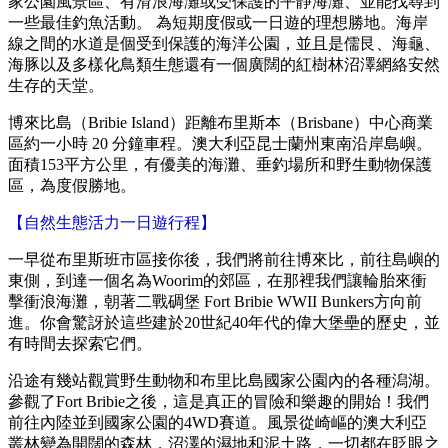
家公園風景區、有滑浪海灘或受保護的平靜海灘、並能找尋到
一些最佳釣魚活動。 為短期度假或一日遊的理想勝地。
海岸
線之間的水道是個受到保護的海洋公園，並且是儒艮、海龜、
海豚以及多樣化鳥類生態還有一個廣闊的紅樹林沼澤網絡安然
生存的天堂。
博來比島（Bribie Island）距離布里斯本（Brisbane）中心商業
區約一小時 20 分鐘車程。澳大利亞昆士蘭州東南沿岸島嶼。
面積153平方公里，有優美的海灘、垂釣場所和野生動物保護
區，為度假勝地。
【
自然生態活力一日遊行程
】
一早從布里斯班市區接你後，我們將前往
博來比
，前往島嶼的
東側，到達一個名為Woorim的郊區，在那裡我們讓輪胎來衝
擊衝浪海灘，朝著二戰碉堡 Fort Bribie WWII Bunkers方向前
進。
你會驚訝於這些建於20世紀40年代的偉大堡壘的歷史，並
有時間去探索它們。
沿途有幾站觀賞野生動物和布里比島國家公園內的各種潟湖。
參觀了Fort Bribie之後，這是真正的冒險和樂趣的開始！我們
前往內陸並到國家公園的4WD賽道。風景從崎嶇的澳大利亞
叢林變為開闊的森林，沼澤的濕地和泥土路，一切都在眨眼之