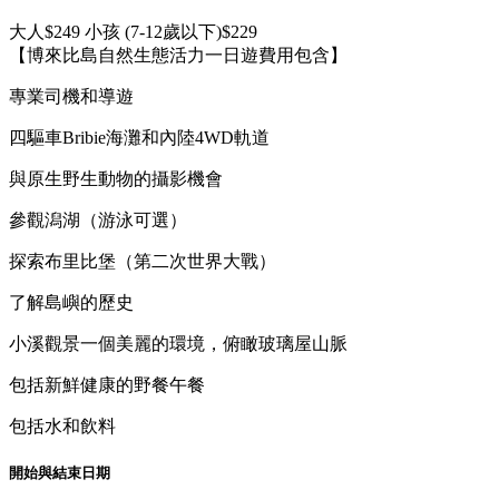
大人
$249
小孩 (7-12歲以下)
$229
【博來比島自然生態活力一日遊費用包含】
專業司機和導遊
四驅車Bribie海灘和內陸4WD軌道
與原生野生動物的攝影機會
參觀潟湖（游泳可選）
探索布里比堡（第二次世界大戰）
了解島嶼的歷史
小溪觀景一個美麗的環境，俯瞰玻璃屋山脈
包括新鮮健康的野餐午餐
包括水和飲料
開始與結束日期