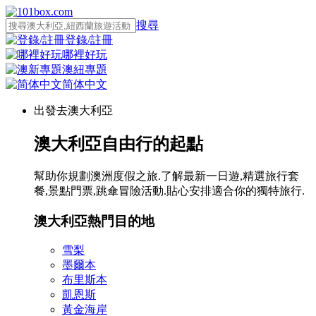
搜尋
登錄/註冊
哪裡好玩
澳紐專題
简体中文
出發去澳大利亞
澳大利亞自由行的起點
幫助你規劃澳洲度假之旅.了解最新一日遊,精選旅行套
餐,景點門票,跳傘冒險活動.貼心安排適合你的獨特旅行.
澳大利亞熱門目的地
雪梨
墨爾本
布里斯本
凱恩斯
黃金海岸