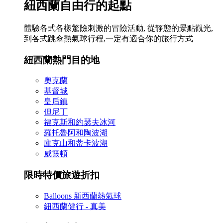
紐西蘭自由行的起點
體驗各式各樣驚險刺激的冒險活動, 從靜態的景點觀光,
到各式跳傘熱氣球行程,一定有適合你的旅行方式
紐西蘭熱門目的地
奧克蘭
基督城
皇后鎮
但尼丁
福克斯和約瑟夫冰河
羅托魯阿和陶波湖
庫克山和蒂卡波湖
威靈頓
限時特價旅遊折扣
Balloons 新西蘭熱氣球
紐西蘭健行 - 真美