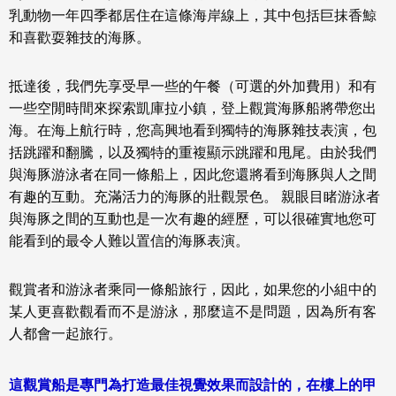
乳動物一年四季都居住在這條海岸線上，其中包括巨抹香鯨
和喜歡耍雜技的海豚。
抵達後，我們先享受早一些的午餐（可選的外加費用）和有
一些空閒時間來探索
凱庫拉小鎮
，
登上觀賞海豚船
將帶您出
海。在海上航行時，您高興地看到獨特的
海豚
雜技表演，包
括跳躍和翻騰，以及獨特的重複顯示跳躍和甩尾。由於我們
與海豚游泳者在同一條船上，因此您還將看到海豚與人之間
有趣的互動。
充滿活力的海豚的壯觀景色。 親眼目睹游泳者
與海豚之間的互動也是一次有趣的經歷，可以很
確實地您可
能看到的最令人難以置信的海豚表演。
觀賞者和游泳者乘同一條船旅行，因此，如果您的小組中的
某人更喜歡觀看而不是游泳，那麼這不是問題，因為所有客
人都會一起旅行。
這觀賞船是專門為打造最佳視覺效果而設計的，在樓上的甲