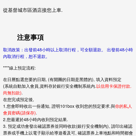
從基督城市區酒店接您上車.
注意事項
取消政策：出發前48小時以上取消行程，可全額退款。 出發前48小時
內取消行程，恕不退款。
****線上預定流程:
在日曆點選您要的日期, (有開團的日期是黑體的), 填入資料預定
(系統自動加入會員,資料存於銀行安全機制系統內.
以信用卡保證付款.
尚無扣款)
.
在您完成預定後,
1.您會即時收出一份通知, 證明101box 收到您的預定要求.與
你的私人
會員密碼(請保存)
.
2.您最遲於48小時內收到預定結果.
3. 預定成功會發出確認票券並同時收款(銀行安全機制內), 請印出確認
票券或手機上以電子顯示給導遊看及可, 確認票券上車地點和時間都會