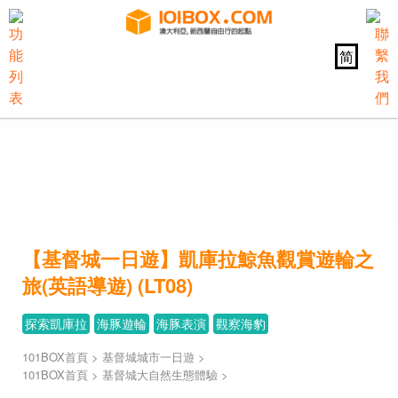
简
【基督城一日遊】凱庫拉鯨魚觀賞遊輪之
旅(英語導遊) (LT08)
探索凱庫拉
海豚遊輪
海豚表演
觀察海豹
101BOX首頁
>
基督城城市一日遊
>
101BOX首頁
>
基督城大自然生態體驗
>