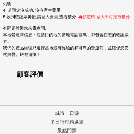
列明.
4. 若預定沒成功, 沒有產生費用.
5.收到確認票劵後,請登入會員,查看積分..
再預定時,登入即可扣抵積分
.
有問題歡迎您來電查問.
本地營運商信息：包括目的地的當地電話號碼，都包含在您的確認票
券。
我們的產品經理只選擇當地最有經驗的和可靠的營運商，並確保您安
枕無憂。旅遊愉快 !
顧客評價
城市一日遊
多日行程精選遊
景點門票