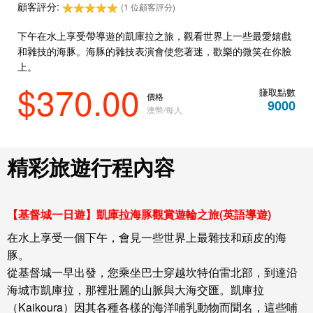
顧客評分:
(1 位顧客評分)
下午在水上享受帶導遊的凱庫拉之旅，觀看世界上一些最愛嬉戲
和雜技的海豚。海豚的雜技表演會使您著迷，歡樂的微笑在你臉
上。
$370.00
賺取點數
價格
9000
澳幣/每人
精彩旅遊行程內容
【基督城一日遊】凱庫拉海豚觀賞遊輪之旅(英語導遊)
在水上享受一個下午，會見一些世界上最雜技和頑皮的海
豚。
從基督城一早出發，您乘坐巴士穿越坎特伯雷北部，到達沿
海城市凱庫拉，那裡壯麗的山脈與大海交匯。凱庫拉
（Kaikoura）因其各種各樣的海洋哺乳動物而聞名，這些哺