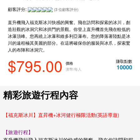
顧客評分:
(3 位顧客評分)
直升機飛入福克斯冰川快感的興奮。飛在訪問和探索的冰川，創
造壯觀的冰洞穴和冰拱門的景觀。你登上直升機首先飛在較低的
冰瀑頂峰。您再繞上冰瀑和維多利亞瀑布。您的降落著陸點是冰
川的遠程極其美麗的部分。在這將確保你的服裝與冰爪，探索驚
人的布陣和冰洞穴。
$795.00
賺取點數
價格
10000
澳幣/每人
精彩旅遊行程內容
【福克斯冰川】直昇機+冰河健行極限活動(英語導遊)
【旅遊行程】
直升機飛行飛入福克斯冰川的快感的興奮。飛在你訪問和探