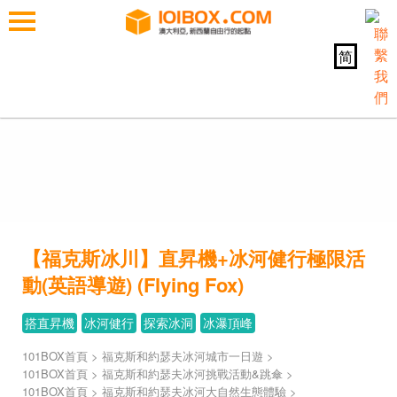
简
【福克斯冰川】直昇機+冰河健行極限活
動(英語導遊) (Flying Fox)
搭直昇機
冰河健行
探索冰洞
冰瀑頂峰
101BOX首頁
>
福克斯和約瑟夫冰河城市一日遊
>
101BOX首頁
>
福克斯和約瑟夫冰河挑戰活動&跳傘
>
101BOX首頁
>
福克斯和約瑟夫冰河大自然生態體驗
>