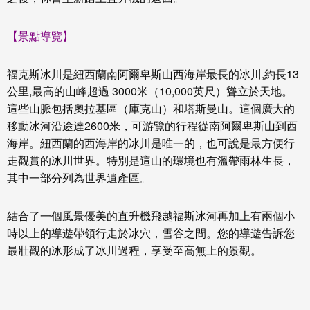
【景點導覽】
福克斯冰川是紐西蘭南阿爾卑斯山西海岸最長的冰川,約長13
公里,最高的山峰超過 3000米（10,000英尺）聳立於天地。
這些山脈包括奧拉基區（庫克山）和塔斯曼山。這個廣大的
移動冰河沿途達2600米，可游覽的行程從南阿爾卑斯山到西
海岸。紐西蘭的西海岸的冰川是唯一的，也可說是最方便行
走觀賞的冰川世界。特別是這山的環境也有溫帶雨林生長，
其中一部分列為世界遺產區。
結合了一個風景優美的直升機飛越福斯冰河再加上有兩個小
時以上的導遊帶領行走於冰穴，雪谷之間。您的導遊告訴您
最壯觀的冰形成了冰川過程，享受至高無上的景觀。