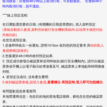
取消政策：出發前48小時以上取消行程，可全額退款。 出發前48小
時內取消行程，恕不退款。
****線上預定流程:
在日曆點選您要的日期, (有開團的日期是
黑體
的), 填入資料預定
(系統自動加入會員,資料存於銀行安全機制系統內.以信用卡保證付款.
尚無扣款).
在您完成預定後,
1.您會即時收出一份通知, 證明101box 收到您的預定要求.與
你的私人
會員密碼(請保存).
2.您最遲於48小時內收到預定結果.
3. 預定成功會發出確認票券並同時收款(銀行安全機制內), 請印出確認
票券或手機上以電子顯示給導遊看及可, 確認票券上車地點和時間都會
列明.
4. 若預定沒成功, 沒有產生費用.
5.收到確認票劵後,請登入會員
,查看積分.再預定時,登入即可扣抵積分.
有問題歡迎您來電查問.
本地營運商信息：包括目的地的當地電話號碼，都包含在您的確認票
券。
我們的產品經理只選擇當地最有經驗的和可靠的營運商，並確保您安