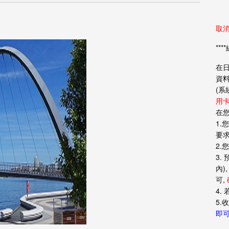
取
**
在日
資
(系
用卡
在您
1.
要求
2.
3.
內
可,
4.
5.
即