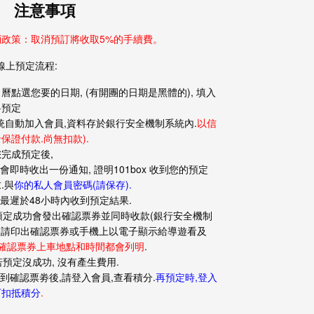
注意事項
消政策：取消預訂將收取5%的手續費。
**線上預定流程:
曆點選您要的日期, (有開團的日期是
黑體
的), 填入
料預定
統自動加入會員,資料存於銀行安全機制系統內.
以信
保證付款.尚無扣款).
完成預定後,
您會即時收出一份通知, 證明101box 收到您的預定
.與
你的私人會員密碼(請保存).
您最遲於48小時內收到預定結果.
 預定成功會發出確認票券並同時收款(銀行安全機制
), 請印出確認票券或手機上以電子顯示給導遊看及
確認票券上車地點和時間都會列明
.
 若預定沒成功, 沒有產生費用.
收到確認票劵後,請登入會員
,查看積分.
再預定時,登入
可扣抵積分
.