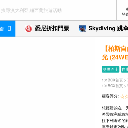
登
悉尼折扣門票
Skydiving 跳
蘭
【柏斯自
光 (24WE
雙層巴士
自
101BOX首頁
>
101BOX首頁
>
顧客評分:
想輕鬆的在一
將帶你完成你的
往下列著名的旅
享受城市2個小