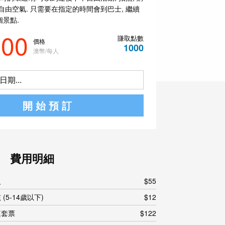
自由空氣. 只需要在指定的時間會到巴士, 繼續
景點.
.00
賺取點數
價格
1000
澳幣/每人
期...
開始預訂
費用明細
人
$55
 (5-14歲以下)
$12
庭套票
$122