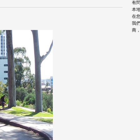
有
本
在
我
商，