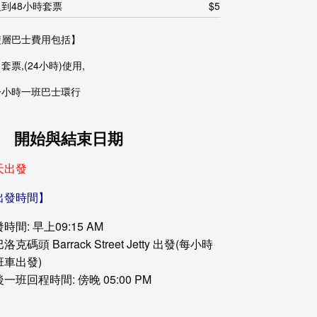
到48小時套票
$5
雙層巴士費用包括】
套票,(24小時)使用,
一小時一班巴士環行
開始與結束日期
天出發
出發時間】
時間: 早上09:15 AM
洛克碼頭 Barrack Street Jetty 出發(每小時
班車出發)
一班回程時間: 傍晚 05:00 PM