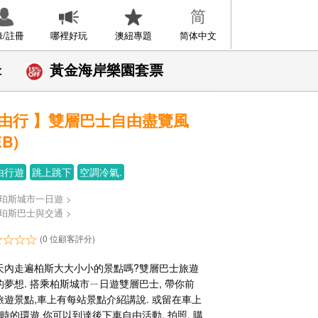
錄/註冊
哪裡好玩
澳紐專題
简体中文
傘
黃金海岸樂園套票
由行 】雙層巴士自由盡覽風
B)
由行遊
跳上跳下
空調冷氣.
珀斯城市一日遊
>
珀斯巴士與交通
>
(0 位顧客評分)
天內走遍柏斯大大小小的景點嗎?雙層巴士旅遊
夢想. 搭乘柏斯城市ㄧ日遊雙層巴士, 帶你前
遊景點,車上有每站景點介紹講說. 或留在車上
時的環遊.你可以到達後下車自由活動, 拍照, 購