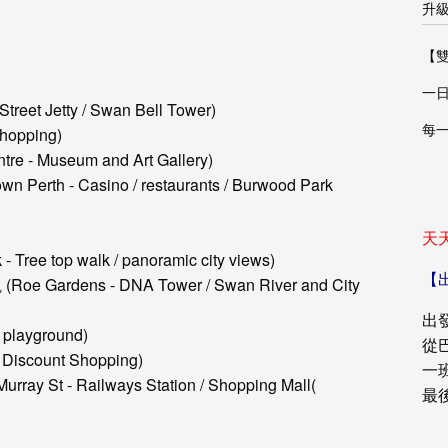
升級
【
一日
t Jetty / Swan Bell Tower)
每
hopping)
- Museum and Art Gallery)
h - Casino / restaurants / Burwood Park
天
e top walk / panoramic city views)
【
Gardens - DNA Tower / Swan River and City
出發
 playground)
從巴
iscount Shopping)
一
y St - Railways Station / Shopping Mall(
最後