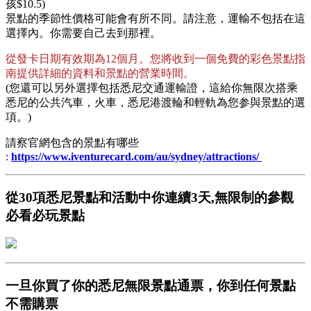
孩$10.5)
景點的季節性價格可能會有所不同。請注意，運輸不包括在這
選擇內。你需要自己去到那裡。
從發卡日期有效期為12個月。您將收到一個免費的彩色景點指
南提供詳細的資料和景點的營業時間。
(您還可以另外選擇包括悉尼交通運輸證，這給你無限次搭乘
悉尼的公共汽車，火車，悉尼港渡輪和輕軌為您参與景點的選
項。)
請察官網包含的景點有哪些
:
https://www.iventurecard.com/au/sydney/attractions/
從30項悉尼景點和活動中你連續3天,無限制的參觀
必看必玩景點
一旦你買了你的悉尼無限景點通票，你到任何景點
不需購票