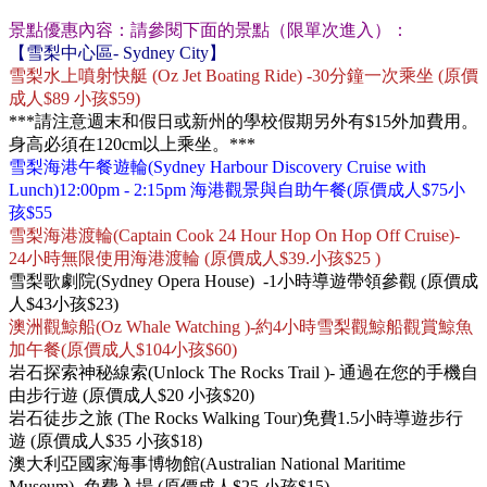
景點優惠內容：請參閱下面的景點（限單次進入）：
【
雪梨
中心區- Sydney City】
雪梨
水上噴射快艇 (Oz Jet Boating Ride) -30分鐘一次乘坐 (原價
成人$89 小孩$59)
***請注意週末和假日或新州的學校假期另外有$15外加費用。
身高必須在120cm以上乘坐。***
雪梨
海港午餐遊輪(
Sydney Harbour Discovery Cruise
with
Lunch
)
12:00pm - 2:15pm
海港觀景與自助午餐
(原價成人$75小
孩$55
雪梨
海港渡輪(Captain Cook 24 Hour Hop On Hop Off Cruise)-
24小時無限使用海港渡輪 (原價成人$39.
小孩$25
)
雪梨
歌劇院(Sydney Opera House)
-1小時導遊帶領參觀
(原價成
人$43小孩$23)
澳洲觀鯨船(
Oz Whale Watching )-約4小時雪梨觀鯨船觀賞鯨魚
加午餐
(原價成人$104小孩$60)
岩石
探索
神秘線索
(
Unlock The Rocks Trail )
-
通過在您的手機
自
由步行遊 (原價成人$20 小孩$20)
岩石徒步之旅 (T
he Rocks Walking Tour)
免費1.5小時導遊步行
遊 (原價成人$35 小孩$18)
澳大利亞國家海事博物館(Australian National Maritime
Museum)- 免費入場 (原價成人$25 小孩$15)