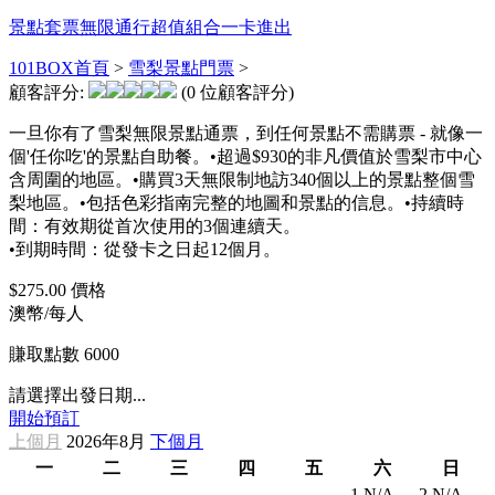
景點套票
無限通行
超值組合
一卡進出
101BOX首頁
>
雪梨景點門票
>
顧客評分:
(0 位顧客評分)
一旦你有了雪梨無限景點通票，到任何景點不需購票 - 就像一
個'任你吃'的景點自助餐。•超過$930的非凡價值於雪梨市中心
含周圍的地區。•購買3天無限制地訪340個以上的景點整個雪
梨地區。•包括色彩指南完整的地圖和景點的信息。•持續時
間：有效期從首次使用的3個連續天。
•到期時間：從發卡之日起12個月。
$275.00
價格
澳幣/每人
賺取點數
6000
請選擇出發日期...
開始預訂
上個月
2026年8月
下個月
一
二
三
四
五
六
日
1
N/A
2
N/A