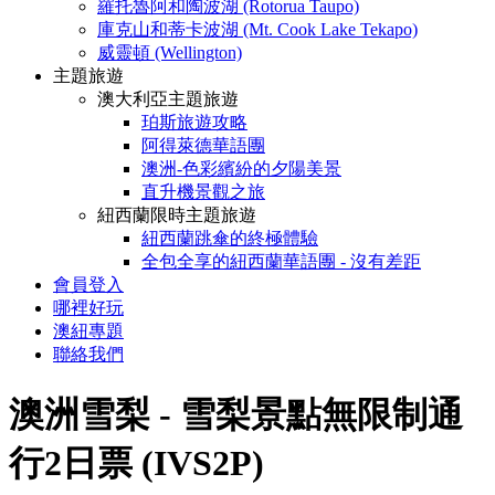
羅托魯阿和陶波湖 (Rotorua Taupo)
庫克山和蒂卡波湖 (Mt. Cook Lake Tekapo)
威靈頓 (Wellington)
主題旅遊
澳大利亞主題旅遊
珀斯旅遊攻略
阿得萊德華語團
澳洲-色彩繽紛的夕陽美景
直升機景觀之旅
紐西蘭限時主題旅遊
紐西蘭跳傘的終極體驗
全包全享的紐西蘭華語團 - 沒有差距
會員登入
哪裡好玩
澳紐專題
聯絡我們
澳洲雪梨 - 雪梨景點無限制通
行2日票 (IVS2P)