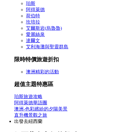
珀斯
阿得萊德
荷伯特
坎培拉
艾爾斯岩(烏魯魯)
愛麗絲泉
達爾文
艾利海灘與聖靈群島
限時特價旅遊折扣
澳洲精彩的活動
超值主題特惠區
珀斯旅遊攻略
阿得萊德華語團
澳洲-色彩繽紛的夕陽美景
直升機景觀之旅
出發去紐西蘭