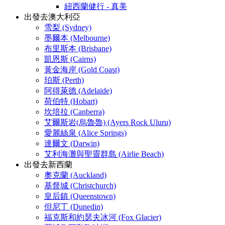
紐西蘭健行 - 真美
出發去澳大利亞
雪梨 (Sydney)
墨爾本 (Melbourne)
布里斯本 (Brisbane)
凱恩斯 (Cairns)
黃金海岸 (Gold Coast)
珀斯 (Perth)
阿得萊德 (Adelaide)
荷伯特 (Hobart)
坎培拉 (Canberra)
艾爾斯岩(烏魯魯) (Ayers Rock Uluru)
愛麗絲泉 (Alice Springs)
達爾文 (Darwin)
艾利海灘與聖靈群島 (Airlie Beach)
出發去新西蘭
奧克蘭 (Auckland)
基督城 (Christchurch)
皇后鎮 (Queenstown)
但尼丁 (Dunedin)
福克斯和約瑟夫冰河 (Fox Glacier)