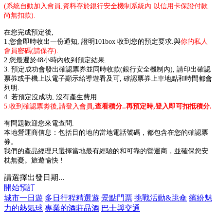
(系統自動加入會員,資料存於銀行安全機制系統內.以信用卡保證付款.
尚無扣款).
在您完成預定後,
1.您會即時收出一份通知, 證明101box 收到您的預定要求.與
你的私人
會員密碼(請保存).
2.您最遲於48小時內收到預定結果.
3. 預定成功會發出確認票券並同時收款(銀行安全機制內), 請印出確認
票券或手機上以電子顯示給導遊看及可, 確認票券上車地點和時間都會
列明.
4. 若預定沒成功, 沒有產生費用.
5.收到確認票劵後,請登入會員
,查看積分..再預定時,登入即可扣抵積分.
有問題歡迎您來電查問.
本地營運商信息：包括目的地的當地電話號碼，都包含在您的確認票
券。
我們的產品經理只選擇當地最有經驗的和可靠的營運商，並確保您安
枕無憂。旅遊愉快 !
請選擇出發日期...
開始預訂
城市一日遊
多日行程精選遊
景點門票
挑戰活動&跳傘
繽紛魅
力的熱氣球
專業的酒莊品酒
巴士與交通