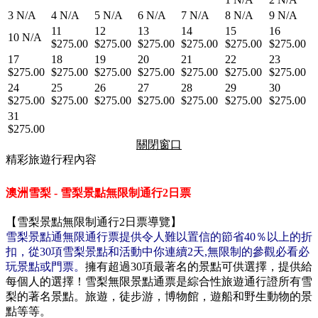
3
N/A
4
N/A
5
N/A
6
N/A
7
N/A
8
N/A
9
N/A
11
12
13
14
15
16
10
N/A
$275.00
$275.00
$275.00
$275.00
$275.00
$275.00
17
18
19
20
21
22
23
$275.00
$275.00
$275.00
$275.00
$275.00
$275.00
$275.00
24
25
26
27
28
29
30
$275.00
$275.00
$275.00
$275.00
$275.00
$275.00
$275.00
31
$275.00
關閉窗口
精彩旅遊行程內容
澳洲雪梨 - 雪梨景點無限制通行2日票
【雪梨景點無限制通行2日票導覽】
雪梨
景點通無限通行票提供令人難以置信的節省40％以上的折
扣，從30項
雪梨
景點和活動中你連續2天,無限制的參觀必看必
玩景點或門票。
擁有超過30項最著名的景點可供選擇，提供給
每個人的選擇！
雪梨
無限景點通票是綜合性旅遊通行證所有
雪
梨
的著名景點。旅遊，徒步游，博物館，遊船和野生動物的景
點等等。