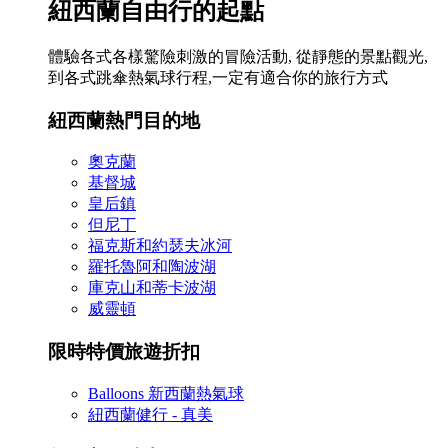
紐西蘭自由行的起點
體驗各式各樣驚險刺激的冒險活動, 從靜態的景點觀光,
到各式跳傘熱氣球行程,一定有適合你的旅行方式
紐西蘭熱門目的地
奧克蘭
基督城
皇后鎮
但尼丁
福克斯和約瑟夫冰河
羅托魯阿和陶波湖
庫克山和蒂卡波湖
威靈頓
限時特價旅遊折扣
Balloons 新西蘭熱氣球
紐西蘭健行 - 真美