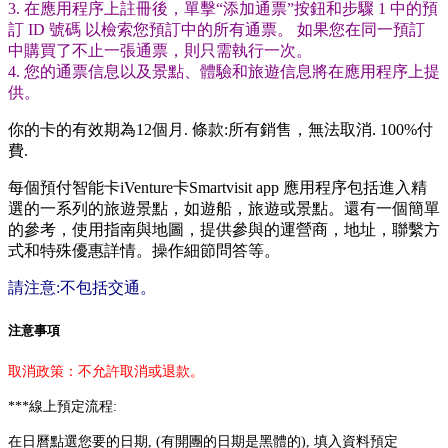
3. 在應用程序上註冊後，單擊“添加通票”按鈕和步驟 1 中的預
訂 ID 號碼 以檢索您預訂中的所有通票。 如果您在同一預訂
中購買了不止一張通票，則只需執行一次。
4. 您的通票信息以及景點、體驗和旅遊信息將在應用程序上提
供。
你的卡的有效期為12個月. 條款:所有銷售，無法取消. 100%付
費.
每個預付智能卡iVenture卡
Smartvisit app 應用程序
包括進入精
選的一系列的旅遊景點，如遊船，旅遊或景點。還有一個簡單
的參考，使用指南與地圖，提供參與的運營商，地址，聯繫方
式和特殊優惠詳情。操作細節問答等。
請注意:不包括
交通
。
注意事項
取消政策：不允許取消或退款。
***
線上預定流程:
在日曆點選您要的日期, (有開團的日期是
黑體
的), 填入資料預定