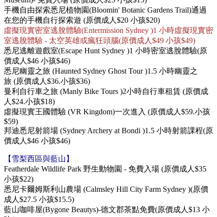
手機自由
探索
悉尼
植物園(
Bloomin' Botanic Gardens Trail)
通過
在您的手機自行探索遊 (原價成人$20 小孩$20)
虛擬現實密室逃脫體驗(
Entermission Sydney )
1 小時虛擬現實密
室逃脫體驗 - 太空英雄或瘋狂頭腦
(原價成人$49 小孩$49)
悉尼
逃離遊戲室(
Escape Hunt Sydney )
1 小時密室逃脫體驗
(原
價成人$46 小孩$46)
悉尼幽靈之旅 (
Haunted Sydney Ghost Tour )
1.5 小時幽靈之
旅
(原價成人$36.小孩$36)
曼利自行車之旅 (
Manly Bike Tours )
2小時自行車租賃
(原價成
人$24.小孩$18)
虛擬現實王國體驗 (
VR Kingdom)一次進入
(原價成人$59.小孩
$59)
邦迪悉尼射箭場 (
Sydney Archery at Bondi )
1.5 小時射箭課程
(原
價成人$46 小孩$46)
【
雪梨
西區與藍山】
Featherdale Wildlife Park 野生動物園 - 免費入場 (原價成人$35
小孩$22)
悉尼卡爾姆斯利山農場 (
Calmsley Hill City Farm Sydney )
(原價
成人$27.5 小孩$15.5)
藍山咖啡屋(Bygone Beautys)-德文郡茶點免費(原價成人$13 小