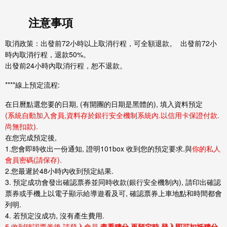
注意事項
取消政策：出發前72小時以上取消行程，可全額退款。 出發前72小
時內取消行程，退款50%。
出發前24小時內取消行程，恕不退款。
****線上預定流程:
在日曆點選您要的日期, (有開團的日期是
黑體
的), 填入資料預定
(系統自動加入會員,資料存於銀行安全機制系統內.以信用卡保證付款.
尚無扣款).
在您完成預定後,
1.您會即時收出一份通知, 證明101box 收到您的預定要求.與
你的私人
會員密碼(請保存).
2.您最遲於48小時內收到預定結果.
3. 預定成功會發出確認票券並同時收款(銀行安全機制內), 請印出確認
票券或手機上以電子顯示給導遊看及可, 確認票券上車地點和時間都會
列明.
4. 若預定沒成功, 沒有產生費用.
5.收到確認票劵後,請登入會員
,查看積分.再預定時,登入即可扣抵積分.