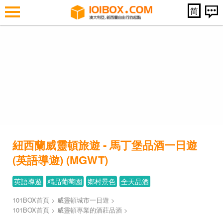
简
紐西蘭威靈頓旅遊 - 馬丁堡品酒一日遊
(英語導遊) (MGWT)
英語導遊
精品葡萄園
鄉村景色
全天品酒
101BOX首頁
>
威靈頓城市一日遊
>
101BOX首頁
>
威靈頓專業的酒莊品酒
>