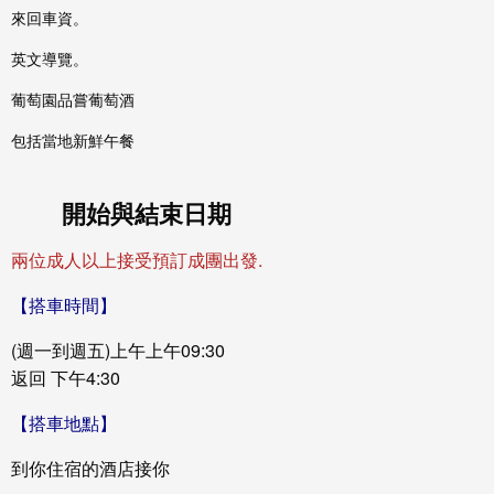
​來回車資。
英文導覽。
葡萄園品嘗葡萄酒
包括當地新鮮午餐
開始與結束日期
兩
位成
人以上
接受預訂
成團
出發.
【搭車時間】
(週一到週五)上午上午09:30
返回 下午4:30
【搭車地點】
到你住宿的酒店接你