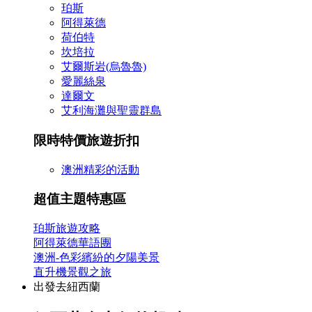
珀斯
阿得萊德
荷伯特
坎培拉
艾爾斯岩(烏魯魯)
愛麗絲泉
達爾文
艾利海灘與聖靈群島
限時特價旅遊折扣
澳洲精彩的活動
超值主題特惠區
珀斯旅遊攻略
阿得萊德華語團
澳洲-色彩繽紛的夕陽美景
直升機景觀之旅
出發去紐西蘭