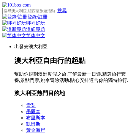
搜尋
登錄/註冊
哪裡好玩
澳紐專題
简体中文
出發去澳大利亞
澳大利亞自由行的起點
幫助你規劃澳洲度假之旅.了解最新一日遊,精選旅行套
餐,景點門票,跳傘冒險活動.貼心安排適合你的獨特旅行.
澳大利亞熱門目的地
雪梨
墨爾本
布里斯本
凱恩斯
黃金海岸