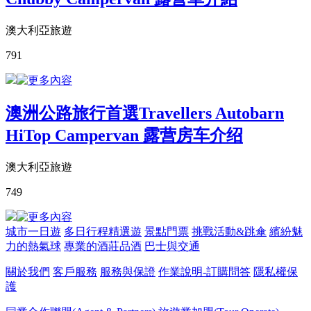
澳大利亞旅遊
791
澳洲公路旅行首選Travellers Autobarn
HiTop Campervan 露营房车介绍
澳大利亞旅遊
749
城市一日遊
多日行程精選遊
景點門票
挑戰活動&跳傘
繽紛魅
力的熱氣球
專業的酒莊品酒
巴士與交通
關於我們
客戶服務
服務與保證
作業說明-訂購問答
隱私權保
護