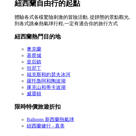
紐西蘭自由行的起點
體驗各式各樣驚險刺激的冒險活動, 從靜態的景點觀光,
到各式跳傘熱氣球行程,一定有適合你的旅行方式
紐西蘭熱門目的地
奧克蘭
基督城
皇后鎮
但尼丁
福克斯和約瑟夫冰河
羅托魯阿和陶波湖
庫克山和蒂卡波湖
威靈頓
限時特價旅遊折扣
Balloons 新西蘭熱氣球
紐西蘭健行 - 真美