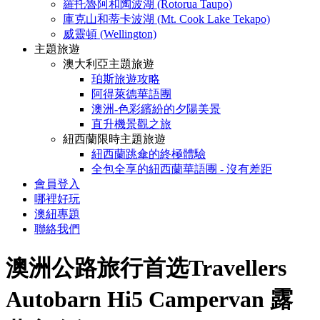
羅托魯阿和陶波湖 (Rotorua Taupo)
庫克山和蒂卡波湖 (Mt. Cook Lake Tekapo)
威靈頓 (Wellington)
主題旅遊
澳大利亞主題旅遊
珀斯旅遊攻略
阿得萊德華語團
澳洲-色彩繽紛的夕陽美景
直升機景觀之旅
紐西蘭限時主題旅遊
紐西蘭跳傘的終極體驗
全包全享的紐西蘭華語團 - 沒有差距
會員登入
哪裡好玩
澳紐專題
聯絡我們
澳洲公路旅行首选Travellers
Autobarn Hi5 Campervan 露