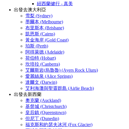
紐西蘭健行 - 真美
出發去澳大利亞
雪梨 (Sydney)
墨爾本 (Melbourne)
布里斯本 (Brisbane)
凱恩斯 (Cairns)
黃金海岸 (Gold Coast)
珀斯 (Perth)
阿得萊德 (Adelaide)
荷伯特 (Hobart)
坎培拉 (Canberra)
艾爾斯岩(烏魯魯) (Ayers Rock Uluru)
愛麗絲泉 (Alice Springs)
達爾文 (Darwin)
艾利海灘與聖靈群島 (Airlie Beach)
出發去新西蘭
奧克蘭 (Auckland)
基督城 (Christchurch)
皇后鎮 (Queenstown)
但尼丁 (Dunedin)
福克斯和約瑟夫冰河 (Fox Glacier)