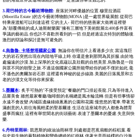
勃的海底世界及珊瑚環繞的島嶼一定會讓你畢生難忘的.
3.荷巴特的古今藝術博物館:
座落於河畔優越的位置.穆里拉酒莊
(Moorilla Estate )的古今藝術博物館(MONA )是一處世界級展館.從荷巴
特乘座渡船可以到達這裡.它的主人- 荷巴特的慈善家大衛將這裡譽
為"顛覆傳統的成人迪斯耐樂園"擁有三層地下美術館展出400多件富有
爭議的藝術品.你也許不喜歡所看到的一切.但是經過這次特別的體驗後.
激烈的辯論和探討是無可避免的.
4.
烏魯魯- 卡塔楚塔國家公園
: 無論你在明信片上看過多少次.當這塊巨
大的岩石突然出現在內陸地平線上時.你還是會剎那間為其折服.由於地
處偏遠的沙漠.加上深厚的文化底蘊以及壯觀的自然美景.烏魯魯是一段
與眾不同的朝聖之旅.不過這個國家公園所能帶給你的絕不僅於如此.毫
不遜色的奧爾加岩石群.這裡還有神秘的徒步線路.美麗的日落風景和古
老的沙漠文化等待你來探索.
5.
墨爾本
:
炙手可熱的"不接受預定"餐廳的門口排起長龍.只為等待進入
品嘗美食.雖然最家餐廳/咖啡館的名稱總是風水輪流轉.但是有些事情卻
永遠不會改變.內城區邊緣綠綠蔥蔥的公園和花園.慢悠悠的電車.帶著充
滿創意的人前往海風輕柔的聖基爾達.生活在這座城市的人都會為體育
盛事而瘋狂.這裡有舉世聞名的街頭藝術.表達了墨爾本的憂慮.失意與快
樂.
6.丹特里雨林:
凱恩斯的綠油油雨林理.到處都是芭蕉扇般的棕梠葉.看
似史前生物的蕨類植物和彎曲纏繞的紅樹林.伴著光亮而純樸的白沙海