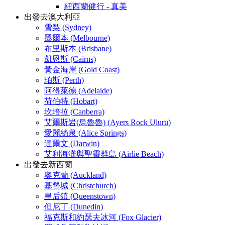
紐西蘭健行 - 真美
出發去澳大利亞
雪梨 (Sydney)
墨爾本 (Melbourne)
布里斯本 (Brisbane)
凱恩斯 (Cairns)
黃金海岸 (Gold Coast)
珀斯 (Perth)
阿得萊德 (Adelaide)
荷伯特 (Hobart)
坎培拉 (Canberra)
艾爾斯岩(烏魯魯) (Ayers Rock Uluru)
愛麗絲泉 (Alice Springs)
達爾文 (Darwin)
艾利海灘與聖靈群島 (Airlie Beach)
出發去新西蘭
奧克蘭 (Auckland)
基督城 (Christchurch)
皇后鎮 (Queenstown)
但尼丁 (Dunedin)
福克斯和約瑟夫冰河 (Fox Glacier)