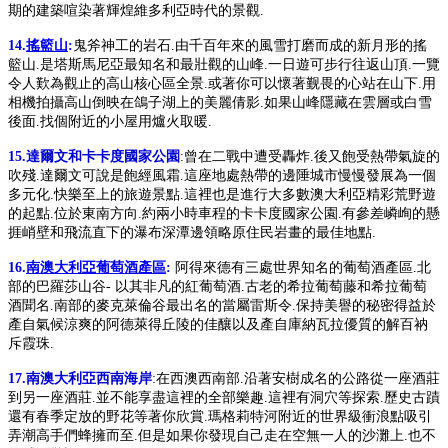
期的建築喧染著輝煌維多利亞時代的景觀.
14.
搖籃山
:
鬼斧神工的岩石.由千百年來的風雪打磨而成的新月形的搖
籃山.是塔斯馬尼亞最知名和最壯觀的山峰.一日遊可步行往返山頂.一覽
令人歎為觀止的高山核心區全景.或著你可以懷著觐畏的心站在山下.用
相機拍攝高山倒映在鴿子湖上的美麗倩影.如果山峰隱藏在雲層或白雪
後面.找個附近的小屋用爐火取暖.
15.達爾文和卡卡度國家公園
:曾在二戰中遭受轟炸.後又飽受熱帶氣旋的
吹殘.達爾文可說是飽經風霜.這座地處熱帶的邊陲城市慢慢發展為一個
多元化.快樂至上的旅遊景點.這裡也是進行大多數澳大利亞精彩荒野遊
的起點.位於東南方向.約兩小時車程的卡卡度國家公園.有參差嶙峋的懸
捱峭壁和飛流直下的瀑布深潭邊領略原住民岩畫的最佳地點.
16.
南澳大利亞葡萄酒產區
:
阿得來德有三處世界知名的葡萄酒產區.北
部的巴羅莎山谷- 以其非凡的紅葡萄酒.古老的希拉葡萄藤和希拉葡萄
酒聞名.南部的麥克萊倫谷最出名的當屬雷斯令.保持美譽的秘密得益於
產自氣候涼爽的阿德萊得丘陵的佳釀以及產自庫納瓦拉優質的解百衲
斥霞珠.
17.南澳大利亞西南海岸
:在西澳西南部.沿著安樹成名的公路從一座酒莊
到另一座酒莊.並不能享盡這裡的全部樂趣.這裡有洞穴等探索.歷史古蹟
還有春季定放的野花等著你欣賞.瑪格莉特河附近的世界級衝浪點吸引
弄潮高手們蜂擁而至.但是如果你發現自己走在空無一人的沙灘上.也不