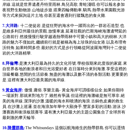
岸線.這就是世界遺產丹特里雨林.鳥兒高歌.青蛙淺唱.你可以報名参加
夜視野生動物游.山地徒步遊.搭乘四輪傳動車.騎馬.熱帶水果園觀光游
等方式來探詢這片土地.你甚至還會遇到行蹤飄忽的食火雞.
7.大洋路:
十二使徒岩.是從狂野的海水中一躍而出的一群岩石造型.也
是維多利亞州最佳的景觀.放慢車速.延著壯觀的巴斯海峽海灘邊彎延的
公路前行.然後慢慢行駛穿越過熱帶雨林中可愛小鎮和高大的樹林.大洋
路的魅力不僅如此.繼續前行就是被稱為海上珍珠的仙女港.以及布理奇
沃特角.如果時間多些.最好的方式是步行領略從阿波羅海灣到十二使徒
岩的大洋路精華.
8.拜倫灣:
是澳大利亞最為持久的文化符號.學校假期來此度假的家庭.來
自世界各地的衝浪者和日光浴愛好者.在日落時分來到海灘.享受這裡的
頂級餐廳.悠閒的生活節奏.無盡的海灘以及數不清的各類活動.更重要的
是.這裡有澳大利亞最美麗的海岸線.
9.
黃金海岸
:
傲慢.庸俗.享樂主義- 黃金海岸可謂樣樣佔全.如果你期待
一場派對.那就來對地方了.雖然有爭議.但這裡的海灘確是無可厚非.絕
美的海岸線.潔淨的沙灘.溫暖的海水和噴湧的海浪.古銅色皮膚的救生
員.在沙灘上巡邏.並在海浪加年華中大顯身手.豐富多彩的活動.游泳.沙
灘賽跑和衝浪板競賽等.還有澳大利亞最大的主題公園集合了全球所有
最刺激的摩天輪等.
10.
降靈群島
:
The Whitsundays 這個以航海維生的熱帶群島.你可以逕情