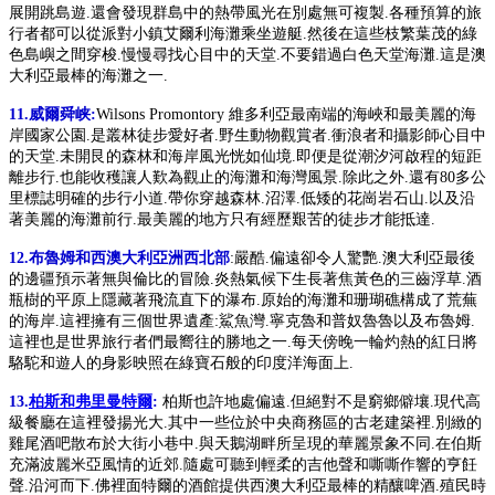
展開跳島遊.還會發現群島中的熱帶風光在別處無可複製.各種預算的旅
行者都可以從派對小鎮艾爾利海灘乘坐遊艇.然後在這些枝繁葉茂的綠
色島嶼之間穿梭.慢慢尋找心目中的天堂.不要錯過白色天堂海灘.這是澳
大利亞最棒的海灘之一.
11.威爾舜峡:
Wilsons Promontory 維多利亞最南端的海峽和最美麗的海
岸國家公園.是叢林徒步愛好者.野生動物觀賞者.衝浪者和攝影師心目中
的天堂.未開艮的森林和海岸風光恍如仙境.即便是從潮汐河啟程的短距
離步行.也能收穫讓人歎為觀止的海灘和海灣風景.除此之外.還有80多公
里標誌明確的步行小道.帶你穿越森林.沼澤.低矮的花崗岩石山.以及沿
著美麗的海灘前行.最美麗的地方只有經歷艱苦的徒步才能抵達.
12.布魯姆和西澳大利亞洲西北部
:嚴酷.偏遠卻令人驚艷.澳大利亞最後
的邊疆預示著無與倫比的冒險.炎熱氣候下生長著焦黃色的三齒浮草.酒
瓶樹的平原上隱藏著飛流直下的瀑布.原始的海灘和珊瑚礁構成了荒蕪
的海岸.這裡擁有三個世界遺產:鯊魚灣.寧克魯和普奴魯魯以及布魯姆.
這裡也是世界旅行者們最嚮往的勝地之一.每天傍晚一輪灼熱的紅日將
駱駝和遊人的身影映照在綠寶石般的印度洋海面上.
13.
柏斯和弗里曼特爾
:
柏斯也許地處偏遠.但絕對不是窮鄉僻壤.現代高
級餐廳在這裡發揚光大.其中一些位於中央商務區的古老建築裡.別緻的
雞尾酒吧散布於大街小巷中.與天鵝湖畔所呈現的華麗景象不同.在伯斯
充滿波麗米亞風情的近郊.隨處可聽到輕柔的吉他聲和嘶嘶作響的亨飪
聲.沿河而下.佛裡面特爾的酒館提供西澳大利亞最棒的精釀啤酒.殖民時