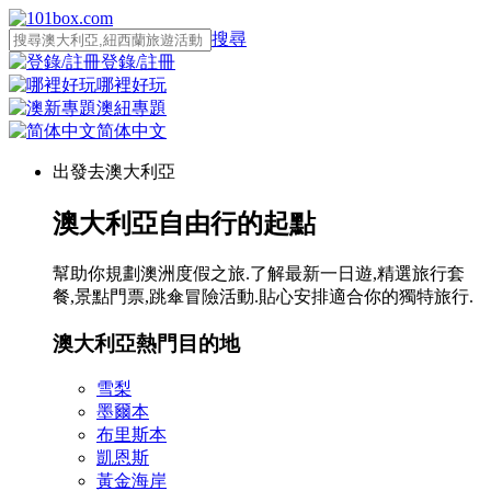
搜尋
登錄/註冊
哪裡好玩
澳紐專題
简体中文
出發去澳大利亞
澳大利亞自由行的起點
幫助你規劃澳洲度假之旅.了解最新一日遊,精選旅行套
餐,景點門票,跳傘冒險活動.貼心安排適合你的獨特旅行.
澳大利亞熱門目的地
雪梨
墨爾本
布里斯本
凱恩斯
黃金海岸