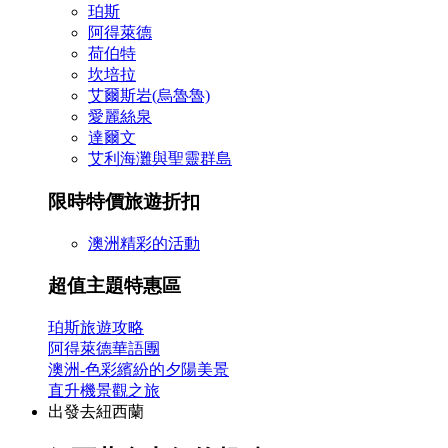
珀斯
阿得萊德
荷伯特
坎培拉
艾爾斯岩(烏魯魯)
愛麗絲泉
達爾文
艾利海灘與聖靈群島
限時特價旅遊折扣
澳洲精彩的活動
超值主題特惠區
珀斯旅遊攻略
阿得萊德華語團
澳洲-色彩繽紛的夕陽美景
直升機景觀之旅
出發去紐西蘭