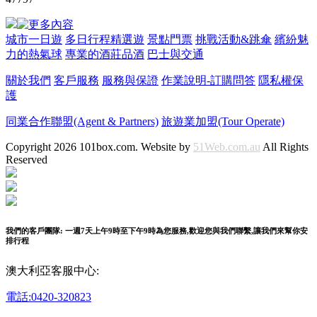
城市一日遊
多日行程精選遊
景點門票
挑戰活動&跳傘
繽紛魅
力的熱氣球
專業的酒莊品酒
巴士與交通
關於我們
客戶服務
服務與保證
作業說明-訂購問答
隱私權保
護
同業合作聯盟(Agent & Partners)
旅遊業加盟(Tour Operate)
Copyright 2026 101box.com. Website by
51Web.com.au
All Rights
Reserved
我們的客戶團隊: 一週7天上午9時至下午9時為您服務,歡迎您與我們聯繫,讓我們來幫你安
排行程
澳大利亞客服中心:
電話:0420-320823