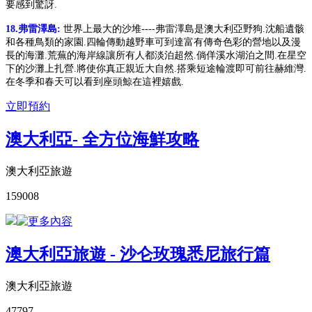
要感到驚訝.
18.弗雷澤島:
世界上最大的沙堆----弗雷澤島是澳大利亞野狗.沈船遺骸
和各種鳥類的家園.四輪傳動越野車可到達富有傳奇色彩的營地以及漫
長的海灘.荒蕪的海岸線讓所有人都淡泊超然.倘佯溪水湖泊之間.在星空
下的沙灘上扎營.將使你真正親近大自然.搭乘短途輪渡即可前往赫維灣.
在冬季和春天可以看到座頭鯨在這裡嬉戲.
立即預約
澳大利亞- 全方位海鮮攻略
澳大利亞旅遊
159008
澳大利亞旅遊 - 沙仑玫瑰悉尼旅行篇
澳大利亞旅遊
47797