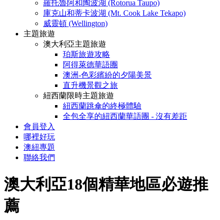
羅托魯阿和陶波湖 (Rotorua Taupo)
庫克山和蒂卡波湖 (Mt. Cook Lake Tekapo)
威靈頓 (Wellington)
主題旅遊
澳大利亞主題旅遊
珀斯旅遊攻略
阿得萊德華語團
澳洲-色彩繽紛的夕陽美景
直升機景觀之旅
紐西蘭限時主題旅遊
紐西蘭跳傘的終極體驗
全包全享的紐西蘭華語團 - 沒有差距
會員登入
哪裡好玩
澳紐專題
聯絡我們
澳大利亞18個精華地區必遊推
薦