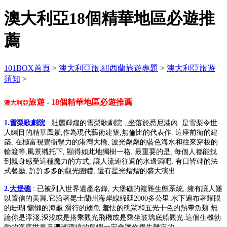
澳大利亞18個精華地區必遊推
薦
101BOX首頁
>
澳大利亞旅,紐西蘭旅遊專題
>
澳大利亞旅遊
須知
>
旅遊 - 18個精華地區必遊推薦
澳大利亞
1.
雪梨歌劇院
:
壯麗輝煌的雪梨歌劇院 ,,坐落於悉尼港內. 是雪梨令世
人矚目的精華風景,作為現代藝術建築,無倫比的代表作. 這座前衛的建
築, 在極富視覺衝擊力的港灣大橋, 波光粼粼的藍色海水和往來穿梭的
輪渡等,風景襯托下, 顯得如此地獨樹一格. 最重要的是, 每個人都能找
到親身感受這種魔力的方式, 讓人流連往返的水邊酒吧, 有口皆碑的法
式餐廳, 許許多多的觀光團體, 還有星光熠熠的盛大演出.
2.
大堡礁
: 已被列入世界遺產名錄, 大堡礁的複雜生態系統, 擁有讓人難
以置信的美麗.它沿著昆士蘭州海岸線綿延2000多公里.水下遍布著耀眼
的珊瑚.慵懶的海龜.滑行的翅魚.羞怯的礁鯊和五光十色的熱帶魚類.無
論你是浮淺.深浅或是搭乘觀光飛機或是乘坐玻璃底船觀光.這個生機勃