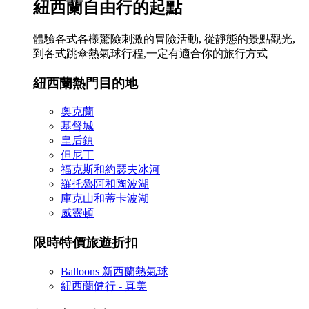
紐西蘭自由行的起點
體驗各式各樣驚險刺激的冒險活動, 從靜態的景點觀光,
到各式跳傘熱氣球行程,一定有適合你的旅行方式
紐西蘭熱門目的地
奧克蘭
基督城
皇后鎮
但尼丁
福克斯和約瑟夫冰河
羅托魯阿和陶波湖
庫克山和蒂卡波湖
威靈頓
限時特價旅遊折扣
Balloons 新西蘭熱氣球
紐西蘭健行 - 真美